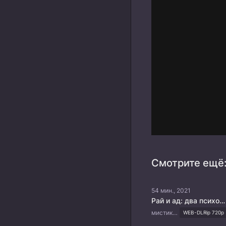
Смотрите ещё
54 мин., 2021
Рай и ад: два психопата
мистика, комедия, драма, сверхъестественное
WEB-DLRip 720p