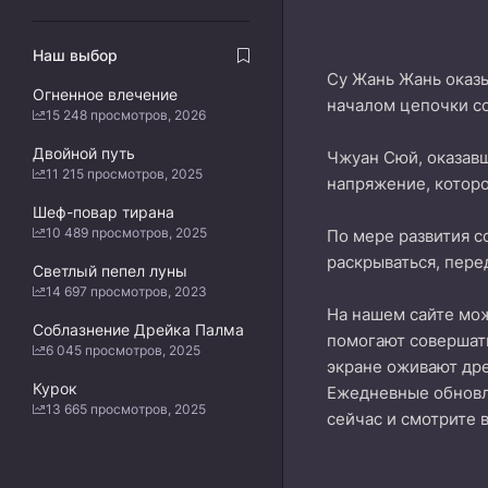
Наш выбор
Су Жань Жань оказы
Огненное влечение
началом цепочки со
15 248 просмотров, 2026
Двойной путь
Чжуан Сюй, оказавш
11 215 просмотров, 2025
напряжение, которо
Шеф-повар тирана
10 489 просмотров, 2025
По мере развития со
раскрываться, пере
Светлый пепел луны
14 697 просмотров, 2023
На нашем сайте м
Соблазнение Дрейка Палма
помогают совершать
6 045 просмотров, 2025
экране оживают дре
Курок
Ежедневные обнов
13 665 просмотров, 2025
сейчас и смотрите 