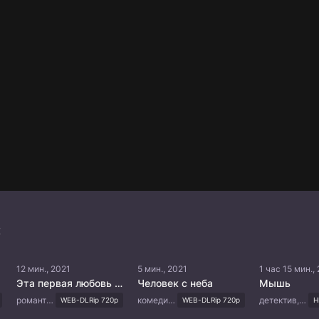
:
12 мин., 2021
5 мин., 2021
1 час 15 мин.,
Эта первая любовь - выдумка
Человек с неба
Мышь
романтика, повседневность, молодость
комедия, романтика, фэнтези
детектив, криминал, триллер, мистика, психология
WEB-DLRip 720p
WEB-DLRip 720p
H