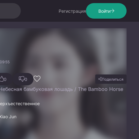
Регистрация
Войти
09:55
0
0
Поделиться
 Небесная бамбуковая лошадь / The Bamboo Horse
верхъестественное
Xiao Jun