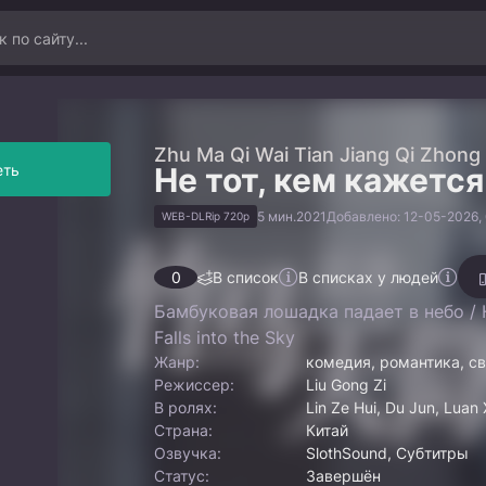
Zhu Ma Qi Wai Tian Jiang Qi Zhong
еть
Не тот, кем кажется
5 мин.
2021
Добавлено: 12-05-2026, 
WEB-DLRip 720p
0
В список
В списках у людей
Бамбуковая лошадка падает в небо /
Falls into the Sky
Жанр:
комедия, романтика, с
Режиссер:
Liu Gong Zi
В ролях:
Lin Ze Hui, Du Jun, Luan 
Страна:
Китай
Озвучка:
SlothSound, Субтитры
Статус:
Завершён