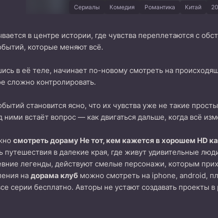
Сериалы
Комедия
Романтика
Китай
20
вается в центре истории, где чувства переплетаются с обс
бытий, которые меняют всё.
ись в её теле, начинает по-новому смотреть на происходящ
е сложно контролировать.
бытий становится ясно, что их чувства уже не такие простые
д ними встаёт вопрос — как двигаться дальше, когда всё из
ожно
смотреть дораму Не тот, кем кажется в хорошем HD к
 путешествия в далекие края, где живут удивительные люд
вние легенды, действуют смелые персонажи, которым прих
ления на
дорама клуб
можно смотреть на iphone, android, п
все серии бесплатно. Авторы не устают создавать проекты в