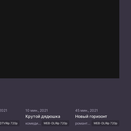
 2021
10 мин., 2021
45 мин., 2021
Крутой дядюшка
Новый горизонт
комедия, романтика
романтика, мелодрама
DTVRip 720p
WEB-DLRip 720p
WEB-DLRip 720p