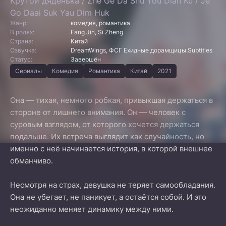
Крутой дяденька / Zhe Ge Da Shu You Dian Ku / Je
Go Daai Suk Yau Dim Huk
Жанр:
комедия, романтика
В ролях:
Fang Jin, Si Zheng
Страна:
Китай
Озвучка:
DreamWings, ФСГ Ехидные дорамщицы.Subtitles
Статус:
Завершён
Сериалы
Комедия
Романтика
Китай
2021
Она — тихая, немного робкая, привыкшая держаться в
стороне от лишнего внимания. Он — человек с
суровым взглядом, от которого хочется держаться
подальше. Их встреча выглядит как случайность, но
именно с неё начинается история, в которой внешнее
обманчиво.
Несмотря на страх, девушка не теряет самообладания.
Она не убегает, не паникует, а остаётся собой. И это
неожиданно меняет динамику между ними.