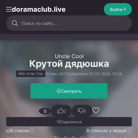
doramaclub.live
Войти
Uncle Cool
Крутой дядюшка
10 мин.
2021
Добавлено: 12-05-2026, 10:24
WEB-DLRip 720p
Смотреть
0
0
0
Поделиться
В список
В списках у людей