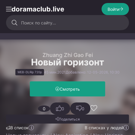
doramaclub.live
Войти
Zhuang Zhi Gao Fei
Новый горизонт
45 мин.
2021
Добавлено: 12-05-2026, 10:30
WEB-DLRip 720p
Смотреть
0
0
0
Поделиться
В список
В списках у людей