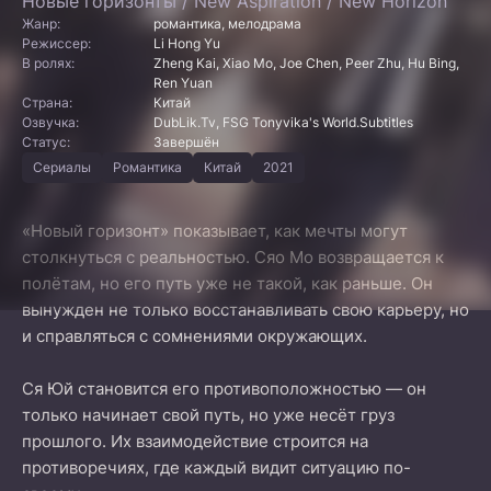
Новые горизонты / New Aspiration / New Horizon
Жанр:
романтика, мелодрама
Режиссер:
Li Hong Yu
В ролях:
Zheng Kai, Xiao Mo, Joe Chen, Peer Zhu, Hu Bing,
Ren Yuan
Страна:
Китай
Озвучка:
DubLik.Tv, FSG Tonyvika's World.Subtitles
Статус:
Завершён
Сериалы
Романтика
Китай
2021
«Новый горизонт» показывает, как мечты могут
столкнуться с реальностью. Сяо Мо возвращается к
полётам, но его путь уже не такой, как раньше. Он
вынужден не только восстанавливать свою карьеру, но
и справляться с сомнениями окружающих.
Ся Юй становится его противоположностью — он
только начинает свой путь, но уже несёт груз
прошлого. Их взаимодействие строится на
противоречиях, где каждый видит ситуацию по-