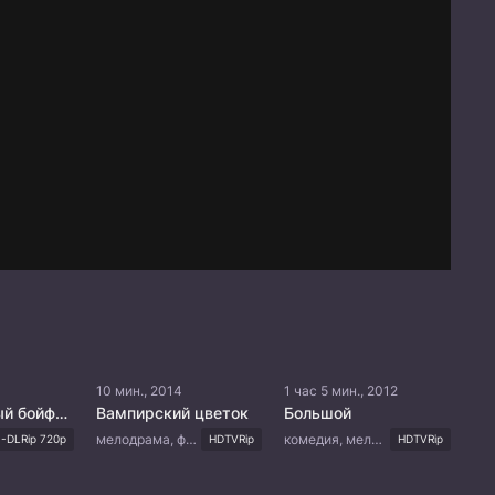
10 мин., 2014
1 час 5 мин., 2012
Неотразимый бойфренд
Вампирский цветок
Большой
мелодрама, фэнтези, романтика, сверхъестественное
комедия, мелодрама, фэнтези, романтика, молодость
-DLRip 720p
HDTVRip
HDTVRip