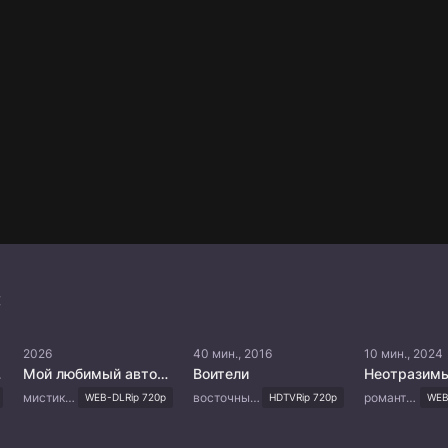
:
2026
40 мин., 2016
10 мин., 2024
дии
Мой любимый автор не человек
Воители
мистика, сверхъестественное
восточные единоборства, политика
романтика
WEB-DLRip 720p
HDTVRip 720p
WEB