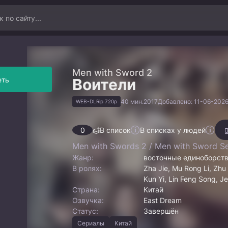
Men with Sword 2
еть
Воители
40 мин.
2017
Добавлено: 11-06-2026
WEB-DLRip 720p
0
В список
В списках у людей
Men with Swords 2 / Men with Sword Se
Жанр:
восточные единоборст
В ролях:
Zha Jie, Mu Rong Li, Zhu 
Kun Yi, Lin Feng Song, Je
Страна:
Китай
Озвучка:
East Dream
Статус:
Завершён
Сериалы
Китай