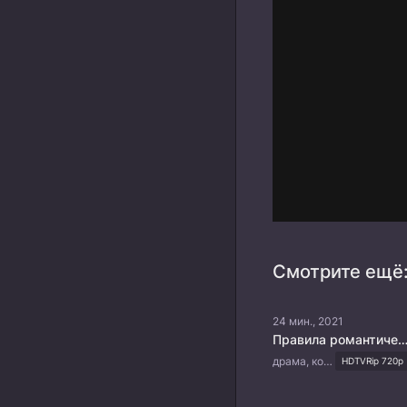
Смотрите ещё
24 мин., 2021
Правила романтической коме
драма, комедия, романтика
HDTVRip 720p