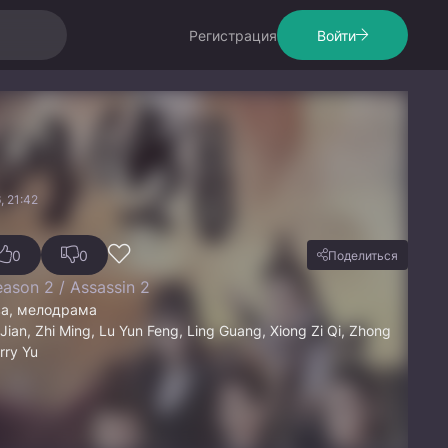
Регистрация
Войти
, 21:42
0
0
Поделиться
ason 2 / Assassin 2
ва, мелодрама
Jian, Zhi Ming, Lu Yun Feng, Ling Guang, Xiong Zi Qi, Zhong
rry Yu