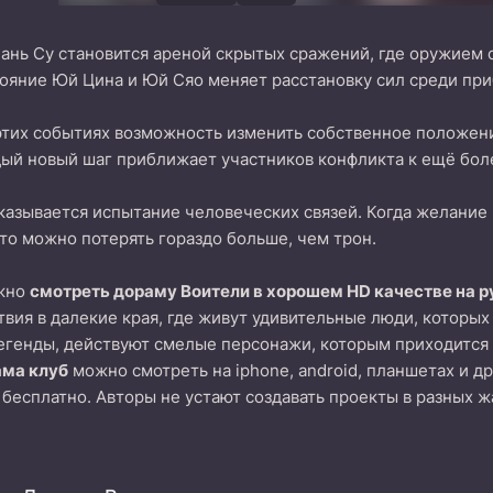
ань Су становится ареной скрытых сражений, где оружием сл
тояние Юй Цина и Юй Сяо меняет расстановку сил среди пр
этих событиях возможность изменить собственное положени
дый новый шаг приближает участников конфликта к ещё бо
казывается испытание человеческих связей. Когда желание 
что можно потерять гораздо больше, чем трон.
ожно
смотреть дораму Воители в хорошем HD качестве на 
вия в далекие края, где живут удивительные люди, которых
егенды, действуют смелые персонажи, которым приходится 
ама клуб
можно смотреть на iphone, android, планшетах и д
 бесплатно. Авторы не устают создавать проекты в разных ж