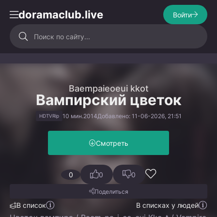
doramaclub.live
Войти
Baempaieoeui kkot
Вампирский цветок
10 мин.
2014
Добавлено: 11-06-2026, 21:51
HDTVRip
Смотреть
0
0
0
Поделиться
В список
В списках у людей