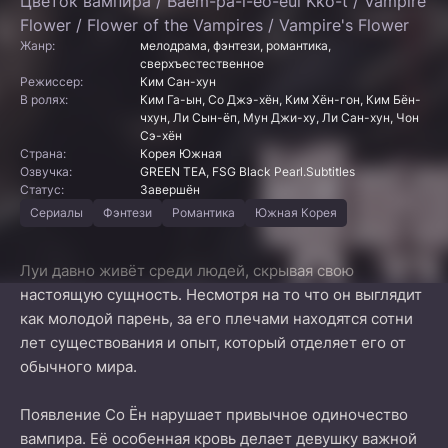
Цветок вампира / Baem-pa-i-eo-eui Kko-t / Vampire
Flower / Flower of the Vampires / Vampire's Flower
Жанр:
мелодрама, фэнтези, романтика,
сверхъестественное
Режиссер:
Ким Сан-хун
В ролях:
Ким Га-ын, Со Джэ-хён, Ким Хён-гон, Ким Бён-
чхун, Ли Сын-ёп, Мун Джи-ху, Ли Сан-хун, Чон
Сэ-хён
Страна:
Корея Южная
Озвучка:
GREEN TEA, FSG Black Pearl.Subtitles
Статус:
Завершён
Сериалы
Фэнтези
Романтика
Южная Корея
Луи давно живёт среди людей, скрывая свою
настоящую сущность. Несмотря на то что он выглядит
как молодой парень, за его плечами находятся сотни
лет существования и опыт, который отделяет его от
обычного мира.
Появление Со Ён нарушает привычное одиночество
вампира. Её особенная кровь делает девушку важной