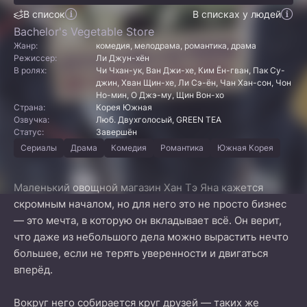
В список
В списках у людей
Bachelor's Vegetable Store
Жанр:
комедия, мелодрама, романтика, драма
Режиссер:
Ли Джун-хён
В ролях:
Чи Чхан-ук, Ван Джи-хе, Ким Ён-гван, Пак Су-
джин, Хван Щин-хе, Ли Сэ-ён, Чан Хан-сон, Чон
Но-мин, О Джэ-му, Щин Вон-хо
Страна:
Корея Южная
Озвучка:
Люб. Двухголосый, GREEN TEA
Статус:
Завершён
Сериалы
Драма
Комедия
Романтика
Южная Корея
Маленький овощной магазин Хан Тэ Яна кажется
скромным началом, но для него это не просто бизнес
— это мечта, в которую он вкладывает всё. Он верит,
что даже из небольшого дела можно вырастить нечто
большее, если не терять уверенности и двигаться
вперёд.
Вокруг него собирается круг друзей — таких же