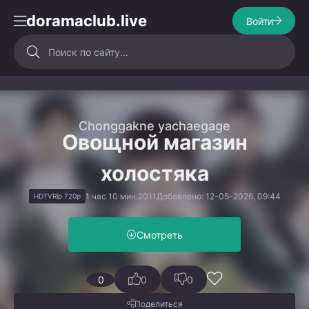
doramaclub.live
Войти
Chonggakne yachaegage
Овощной магазин
холостяка
1 час 10 мин.
2011
Добавлено: 12-05-2026, 09:44
HDTVRip 720p
Смотреть
0
0
0
Поделиться