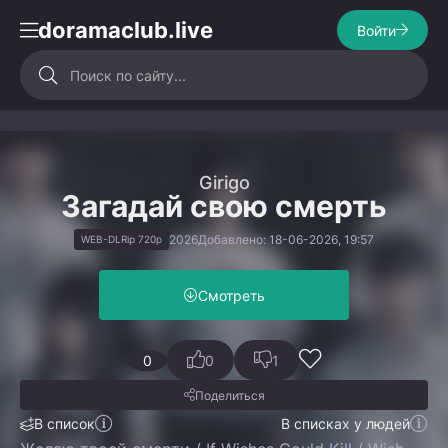
doramaclub.live
Войти
Girigo
Загадай свою смерть
2026
Добавлено: 18-06-2026, 19:57
WEB-DLRip 720p
Смотреть
0
0
1
Поделиться
В список
В списках у людей