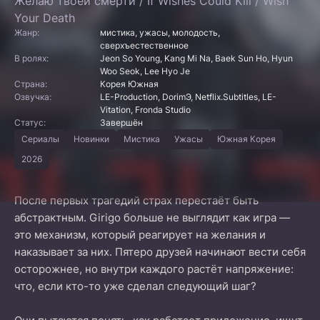
Желаю твоей смерти / If Wishes Could Kill / Wish
Your Death
Жанр:
мистика, ужасы, молодость,
сверхъестественное
В ролях:
Jeon So Young, Kang Mi Na, Baek Sun Ho, Hyun
Woo Seok, Lee Hyo Je
Страна:
Корея Южная
Озвучка:
LE-Production, DorimЭ, Netflix.Subtitles, LE-
Vitation, Fronda Studio
Статус:
Завершён
Сериалы
Новинки
Мистика
Ужасы
Южная Корея
2026
После первых трагедий страх перестаёт быть
абстрактным. Girigo больше не выглядит как игра —
это механизм, который реагирует на желания и
наказывает за них. Пятеро друзей начинают вести себя
осторожнее, но внутри каждого растёт напряжение:
что, если кто-то уже сделал следующий шаг?