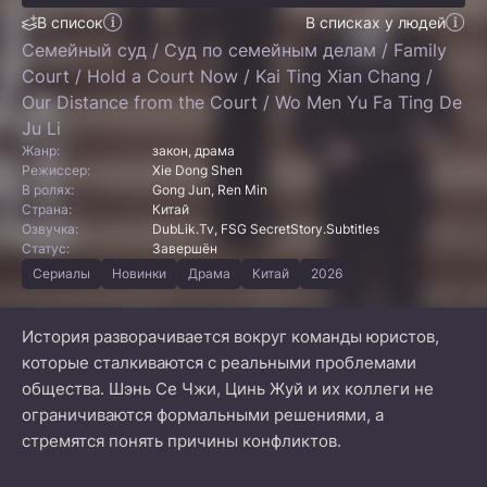
В список
В списках у людей
Семейный суд / Суд по семейным делам / Family
Court / Hold a Court Now / Kai Ting Xian Chang /
Our Distance from the Court / Wo Men Yu Fa Ting De
Ju Li
Жанр:
закон, драма
Режиссер:
Xie Dong Shen
В ролях:
Gong Jun, Ren Min
Страна:
Китай
Озвучка:
DubLik.Tv, FSG SecretStory.Subtitles
Статус:
Завершён
Сериалы
Новинки
Драма
Китай
2026
История разворачивается вокруг команды юристов,
которые сталкиваются с реальными проблемами
общества. Шэнь Се Чжи, Цинь Жуй и их коллеги не
ограничиваются формальными решениями, а
стремятся понять причины конфликтов.