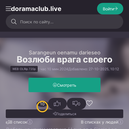
doramaclub.live
Войти
Sarangeun oenamu darieseo
Возлюби врага своего
1 час 10 мин.
2024
Добавлено: 27-10-2025, 10:12
WEB-DLRip 720p
Смотреть
10
1
0
Поделиться
В список
В списках у людей