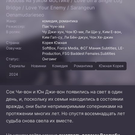
Любовь на узком мостике / Love on a Single Log
Bridge / Love Your Enemy / Sarangeun
Oenamudarieseo
Жанр:
комедия, романтика
Режиссер:
Пак Чун-хва
В ролях:
Чу Джи-хун, Чон Ю-ми, Ли Щи-у, Ким Е-вон,
Ким Гап-су, Ли Бён-джун, Чон Хе-джин
Страна:
Корея Южная
Озвучка:
SoftBox, Force Media, ФСГ Мания.Subtitles, LE-
Production, FSG Baddest Females.Subtitles
Статус:
Онгоинг
Сериалы
Новинки
Комедия
Романтика
Южная Корея
2024
Сок Чи-вон и Юн Джи-вон появились на свет в один
день, и, поскольку их семьи находились в состоянии
вражды, они были непримиримыми соперниками на
протяжении многих лет. Но спустя восемнадцать лет
судьба снова свела их вместе.