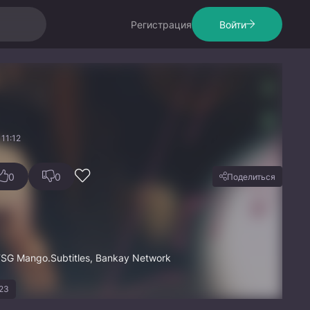
Регистрация
Войти
11:12
0
0
Поделиться
FSG Mango.Subtitles, Bankay Network
23