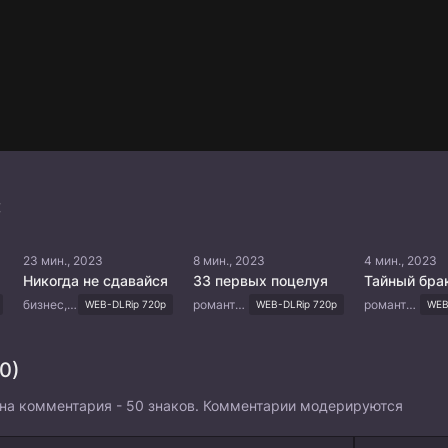
:
23 мин., 2023
8 мин., 2023
4 мин., 2023
Никогда не сдавайся
33 первых поцелуя
Тайный бра
бизнес, комедия, драма
романтика, драма
романтика
WEB-DLRip 720p
WEB-DLRip 720p
WEB
0)
на комментария - 50 знаков. Комментарии модерируются