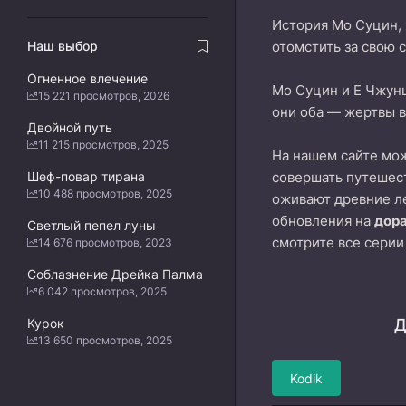
История Мо Суцин, 
Наш выбор
отомстить за свою 
Огненное влечение
Мо Суцин и Е Чжунц
15 221 просмотров, 2026
они оба — жертвы в 
Двойной путь
11 215 просмотров, 2025
На нашем сайте м
Шеф-повар тирана
совершать путешест
10 488 просмотров, 2025
оживают древние л
обновления на
дор
Светлый пепел луны
смотрите все серии
14 676 просмотров, 2023
Соблазнение Дрейка Палма
6 042 просмотров, 2025
Курок
Д
13 650 просмотров, 2025
Kodik