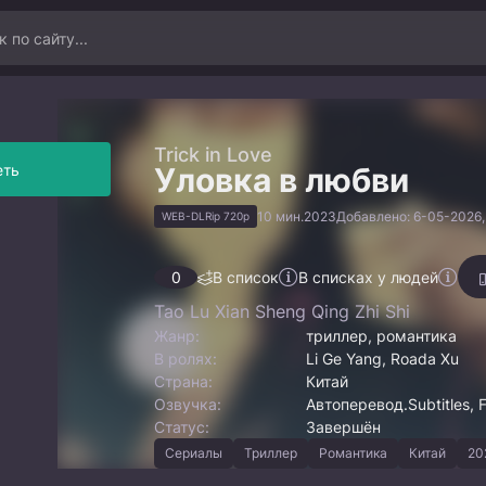
Trick in Love
еть
Уловка в любви
10 мин.
2023
Добавлено: 6-05-2026, 
WEB-DLRip 720p
0
В список
В списках у людей
Tao Lu Xian Sheng Qing Zhi Shi
Жанр:
триллер, романтика
В ролях:
Li Ge Yang, Roada Xu
Страна:
Китай
Озвучка:
Автоперевод.Subtitles, 
Статус:
Завершён
Сериалы
Триллер
Романтика
Китай
20