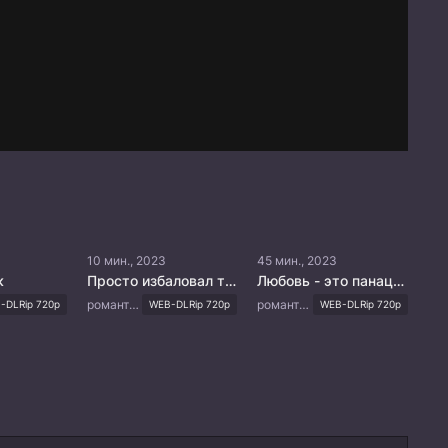
10 мин., 2023
45 мин., 2023
к
Просто избаловал тебя
Любовь - это панацея
романтика, семейный
романтика, драма, медицина, мелодрама
-DLRip 720p
WEB-DLRip 720p
WEB-DLRip 720p