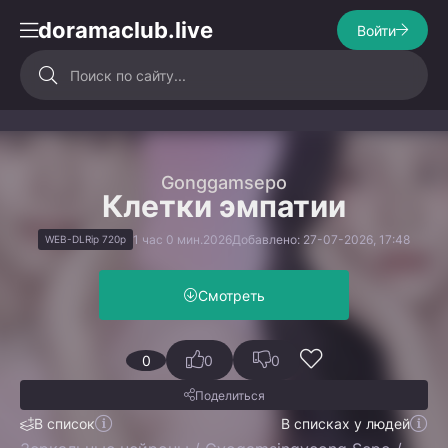
doramaclub.live
Войти
Gonggamsepo
Клетки эмпатии
1 час 0 мин.
2026
Добавлено: 27-07-2026, 17:48
WEB-DLRip 720p
Смотреть
0
0
0
Поделиться
В список
В списках у людей