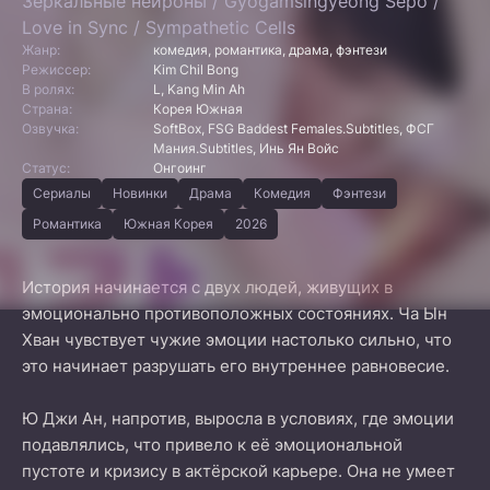
Зеркальные нейроны / Gyogamsingyeong Sepo /
Love in Sync / Sympathetic Cells
Жанр:
комедия, романтика, драма, фэнтези
Режиссер:
Kim Chil Bong
В ролях:
L, Kang Min Ah
Страна:
Корея Южная
Озвучка:
SoftBox, FSG Baddest Females.Subtitles, ФСГ
Мания.Subtitles, Инь Ян Войс
Статус:
Онгоинг
Сериалы
Новинки
Драма
Комедия
Фэнтези
Романтика
Южная Корея
2026
История начинается с двух людей, живущих в
эмоционально противоположных состояниях. Ча Ын
Хван чувствует чужие эмоции настолько сильно, что
это начинает разрушать его внутреннее равновесие.
Ю Джи Ан, напротив, выросла в условиях, где эмоции
подавлялись, что привело к её эмоциональной
пустоте и кризису в актёрской карьере. Она не умеет