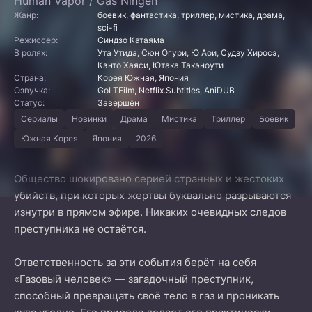
Human Vapor / Gas Ningen
Жанр:
боевик, фантастика, триллер, мистика, драма,
sci-fi
Режиссер:
Синдзо Катаяма
В ролях:
Ута Утида, Сюн Огури, Ю Аои, Судзу Хиросэ,
Кэнто Хаяси, Ютака Такэноути
Страна:
Корея Южная, Япония
Озвучка:
GoLTFilm, Netflix.Subtitles, AniDUB
Статус:
Завершён
Сериалы
Новинки
Драма
Мистика
Триллер
Боевик
Южная Корея
Япония
2026
Общество шокировано серией странных и жестоких
убийств, при которых жертвы буквально разрываются
изнутри в прямом эфире. Никаких очевидных следов
преступника не остаётся.
Ответственность за эти события берёт на себя
«Газовый человек» — загадочный преступник,
способный превращать своё тело в газ и проникать