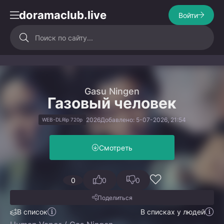
doramaclub.live
Войти
Gasu Ningen
Газовый человек
2026
Добавлено: 5-07-2026, 21:54
WEB-DLRip 720p
Смотреть
0
0
0
Поделиться
В список
В списках у людей