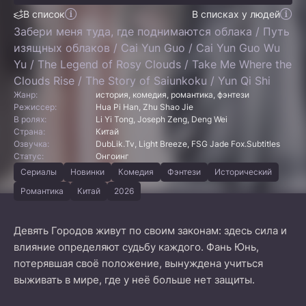
В список
В списках у людей
Забери меня туда, где поднимаются облака / Путь
изящных облаков / Cai Yun Guo / Cai Yun Guo Wu
Yu / The Legend of Rosy Clouds / Take Me Where the
Clouds Rise / The Story of Saiunkoku / Yun Qi Shi
Жанр:
история, комедия, романтика, фэнтези
Режиссер:
Hua Pi Han, Zhu Shao Jie
В ролях:
Li Yi Tong, Joseph Zeng, Deng Wei
Страна:
Китай
Озвучка:
DubLik.Tv, Light Breeze, FSG Jade Fox.Subtitles
Статус:
Онгоинг
Сериалы
Новинки
Комедия
Фэнтези
Исторический
Романтика
Китай
2026
Девять Городов живут по своим законам: здесь сила и
влияние определяют судьбу каждого. Фань Юнь,
потерявшая своё положение, вынуждена учиться
выживать в мире, где у неё больше нет защиты.