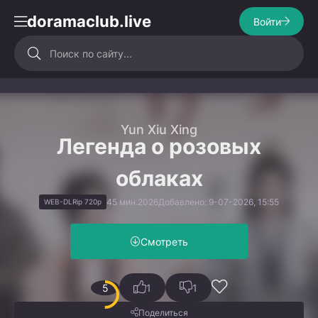
doramaclub.live
Войти
Yun Xiu Xing
Легенда о розовых
облаках
45 мин.
2026
Добавлено: 9-07-2026, 15:55
WEB-DLRip 720p
Смотреть
5
1
1
Поделиться