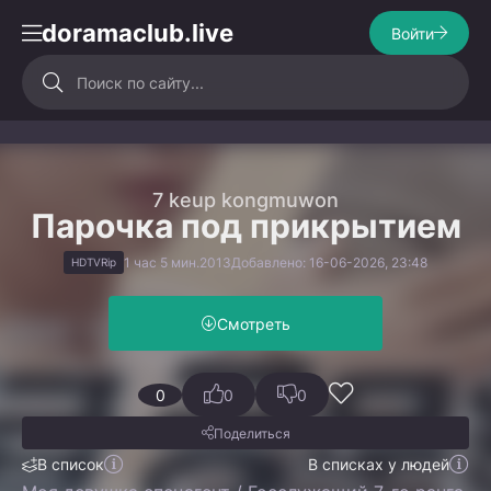
doramaclub.live
Войти
7 keup kongmuwon
Парочка под прикрытием
1 час 5 мин.
2013
Добавлено: 16-06-2026, 23:48
HDTVRip
Смотреть
0
0
0
Поделиться
В список
В списках у людей