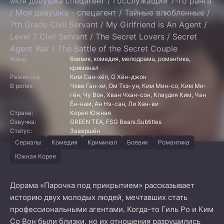
Моя девушка спецагент / Госслужащий 7-го ранга
/ Моя девушка - спецагент / Тайные влюбленные /
7th Grade Civil Servant / My Girlfriend is An Agent /
Level 7 Civil Servant / The Secret Lovers / Secret
Agent War / The Battle of the Secret Couple
Жанр:
боевик, комедия, мелодрама, романтика,
криминал
Режиссер:
Ким Сан-хёп, О Хён-джон
В ролях:
Чхве Ган-хи, Ом Тхэ-ун, Ким Мин-со, Ким Ми-
гён, Чу Вон, Хван Чхан-сон, Клаудия Ким, Чан
Ён-нам, Ан Нэ-сан, Ли Хан-ви
Страна:
Корея Южная
Озвучка:
GREEN TEA, FSG Bears.Subtitles
Статус:
Завершён
Сериалы
Комедия
Криминал
Боевик
Романтика
Южная Корея
Дорама «Парочка под прикрытием» рассказывает
историю двух молодых людей, мечтавших стать
профессиональными агентами. Когда-то Гиль Ро и Ким
Со Вон были близки, но их отношения разрушились