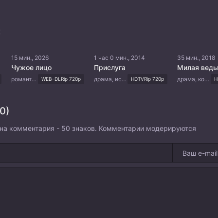
:
15 мин., 2026
1 час 0 мин., 2014
35 мин., 2018
Чужое лицо
Прислуга
Милая вед
романтика, драма
драма, история, мелодрама, романтика
драма, комедия, романтика, мелодрама
WEB-DLRip 720p
HDTVRip 720p
H
0)
на комментария - 50 знаков. Комментарии модерируются