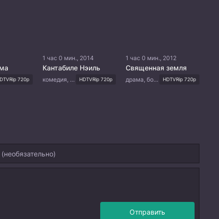
1 час 0 мин., 2014
1 час 0 мин., 2012
ьма
Кантабиле Нэиль
Священная земля
комедия, мелодрама, музыка, романтика, молодость
драма, боевик, спорт
DTVRip 720p
HDTVRip 720p
HDTVRip 720p
Отправить