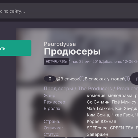
Peurodyusa
еть
Продюсеры
1 час 25 мин.
2015
Добавлено: 12-06-20
HDTVRip 720p
0
В список
В списках у людей
Продюсеры / The Producers / Producer
Жанр:
комедия, мелодрама, р
Режиссер:
Со Су-мин, Пхё Мин-су
В ролях:
Чха Тхэ-хён, Кон Хё-дж
Ким Сон-а, Чхве Гвон, 
Страна:
Корея Южная
Озвучка:
STEPonee, GREEN TEA, F
Статус:
Завершён