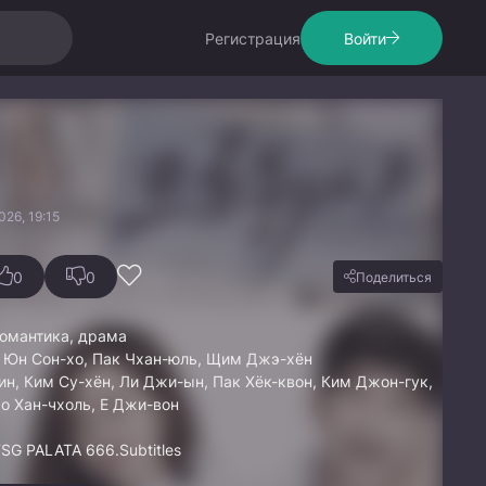
Регистрация
Войти
26, 19:15
0
0
Поделиться
омантика, драма
, Юн Сон-хо, Пак Чхан-юль, Щим Джэ-хён
ин, Ким Су-хён, Ли Джи-ын, Пак Хёк-квон, Ким Джон-гук,
Чо Хан-чхоль, Е Джи-вон
SG PALATA 666.Subtitles