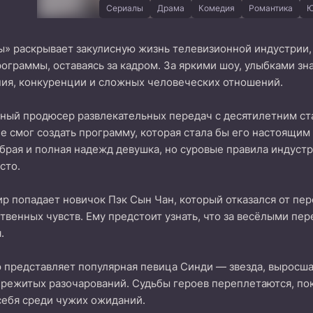
Сериалы
Драма
Комедия
Романтика
Ю
» раскрывает закулисную жизнь телевизионной индустрии,
ограммы, оставаясь за кадром. За яркими шоу, улыбками з
ния, конкуренции и сложных человеческих отношений.
ный продюсер развлекательных передач с десятилетним ста
 не смог создать программу, которая стала бы его настоящим
брая и полная надежд девушка, но суровые правила индуст
сто.
ир попадает новичок Пэк Сын Чан, который отказался от пе
твенных чувств. Ему предстоит узнать, что за весёлыми пе
.
 представляет популярная певица Синди — звезда, выросш
ережитых разочарований. Судьбы героев переплетаются, пок
себя среди чужих ожиданий.