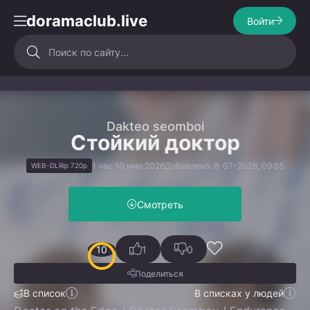
doramaclub.live
Войти
Dakteo seomboi
Стойкий доктор
1 час 10 мин.
2026
Добавлено: 8-07-2026, 09:05
WEB-DLRip 720p
Смотреть
10
1
0
Поделиться
В список
В списках у людей