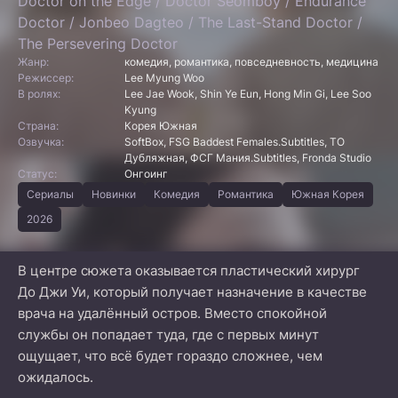
Doctor on the Edge / Doctor Seomboy / Endurance
Doctor / Jonbeo Dagteo / The Last-Stand Doctor /
The Persevering Doctor
Жанр:
комедия, романтика, повседневность, медицина
Режиссер:
Lee Myung Woo
В ролях:
Lee Jae Wook, Shin Ye Eun, Hong Min Gi, Lee Soo
Kyung
Страна:
Корея Южная
Озвучка:
SoftBox, FSG Baddest Females.Subtitles, ТО
Дубляжная, ФСГ Мания.Subtitles, Fronda Studio
Статус:
Онгоинг
Сериалы
Новинки
Комедия
Романтика
Южная Корея
2026
В центре сюжета оказывается пластический хирург
До Джи Уи, который получает назначение в качестве
врача на удалённый остров. Вместо спокойной
службы он попадает туда, где с первых минут
ощущает, что всё будет гораздо сложнее, чем
ожидалось.