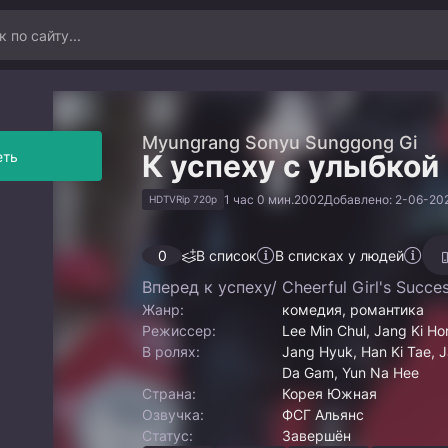
Myungrang Sonyu Sunggong Gi
еть
К успеху с улыбкой
1 час 0 мин.
2002
Добавлено: 2-06-202
HDTVRip 720p
0
В список
В списках у людей
Вперед к успеху/ Cheerful Girl's Success
Жанр:
комедия, романтика
Режиссер:
Lee Min Chul, Jang Ki H
В ролях:
Jang Hyuk, Han Ki Tae, 
Da Gam, Yun Na Hee
Страна:
Корея Южная
Озвучка:
ФСГ Альянс
Статус:
Завершён