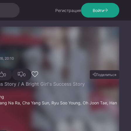
Регистрация
Войти
6, 20:10
0
0
Поделиться
 Story / A Bright Girl's Success Story
ong
Jang Na Ra, Cha Yang Sun, Ryu Soo Young, Oh Joon Tae, Han