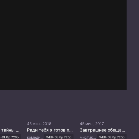
45 мин., 2018
45 мин., 2017
Оккультные тайны династии Тан
Ради тебя я готов полюбить весь мир
Завтрашнее обещание
комедия, романтика, повседневность, драма
мистика, психология, драма
-DLRip 720p
WEB-DLRip 720p
WEB-DLRip 720p