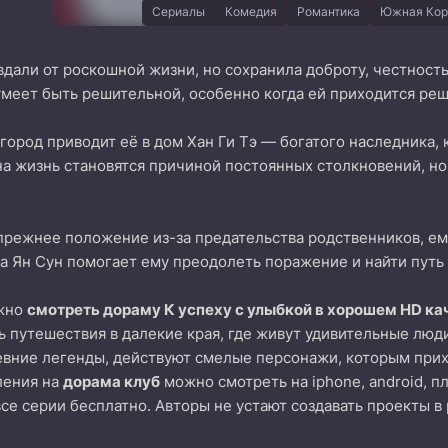
Сериалы
Комедия
Романтика
Южная Кор
вдали от роскошной жизни, но сохранила доброту, честност
умеет быть решительной, особенно когда ей приходится ре
город приводит её в дом Хан Ги Тэ — богатого наследника
на жизнь становятся причиной постоянных столкновений, но
 прежнее положение из-за предательства родственников, ему
 Ян Сун помогает ему преодолеть поражение и найти путь 
ожно
смотреть дораму К успеху с улыбкой в хорошем HD ка
 путешествия в далекие края, где живут удивительные люд
вние легенды, действуют смелые персонажи, которым прих
ления на
дорама клуб
можно смотреть на iphone, android, п
все серии бесплатно. Авторы не устают создавать проекты в