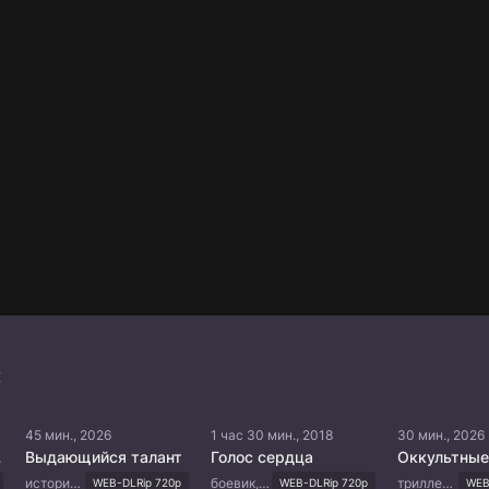
:
45 мин., 2026
1 час 30 мин., 2018
30 мин., 2026
Кан
Выдающийся талант
Голос сердца
история, романтика, фэнтези, политика
боевик, романтика, драма
триллер, история, мистика
WEB-DLRip 720p
WEB-DLRip 720p
WEB