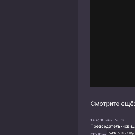
Смотрите ещё
1 час 10 мин., 2026
Председатель-новичок 
мистика, бизнес, комедия, фэнтези
WEB-DLRip 720p