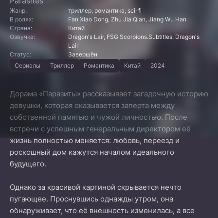
Parasites
Жанр:
триллер, романтика, sci-fi
В ролях:
Fan Xiao Dong, Zhu Jia Qian, Jiang Wu Han
Страна:
Китай
Озвучка:
Dragon's Lair, FSG Scorpions.Subtitles, Dragon's
Lair
Статус:
Завершён
Сериалы
Триллер
Романтика
Китай
2024
Дорама «Паразиты» рассказывает загадочную историю
девушки, которая оказывается заперта между
собственной памятью и чужой личностью. После
встречи с успешным генеральным директором её
жизнь полностью меняется: любовь, переезд и
роскошный дом кажутся началом идеального
будущего.
Однако за красивой картиной скрывается нечто
пугающее. Проснувшись однажды утром, она
обнаруживает, что её внешность изменилась, а все