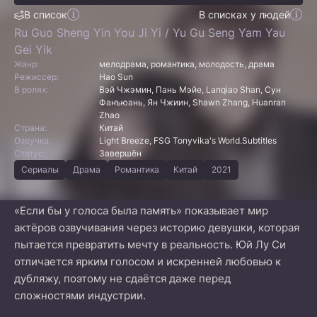
В список
В списках у людей
Ru Guo Sheng Yin You Ji Yi / Yu Gu Seng Yam Yau
Gei Yik
Жанр:
мелодрама, романтика, молодость, драма
Режиссер:
Hao Sun
В ролях:
Вэй Чжэмин, Пань Мэйе, Lanqiao Shan, Сун
Фанъюань, Ян Чжиин, Shawn Zhang, Huanran
Zhao
Страна:
Китай
Озвучка:
Light Breeze, FSG Tonyvika's World.Subtitles
Статус:
Завершён
Сериалы
Драма
Романтика
Китай
2021
«Если бы у голоса была память» показывает мир
актёров озвучивания через историю девушки, которая
пытается превратить мечту в реальность. Юй Лу Си
отличается ярким голосом и искренней любовью к
дубляжу, поэтому не сдаётся даже перед
сложностями индустрии.