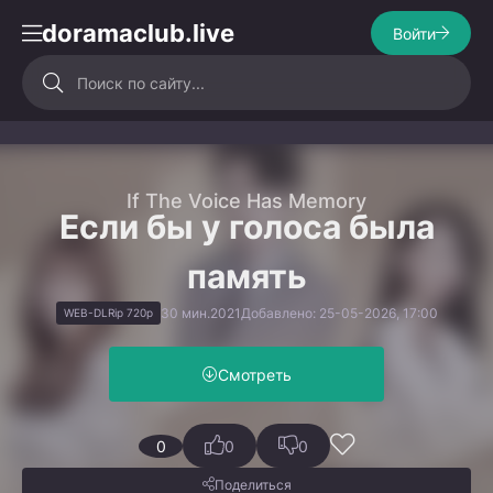
doramaclub.live
Войти
If The Voice Has Memory
Если бы у голоса была
память
30 мин.
2021
Добавлено: 25-05-2026, 17:00
WEB-DLRip 720p
Смотреть
0
0
0
Поделиться