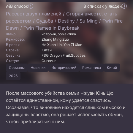
В список
В списках у людей
Рассвет двух пламеней / Сгорая вместе, стать
рассветом / Судьба / Destiny / Su Ming / Twin Fire
Dawn / Twin Flames in Daybreak
Жанр:
история, романтика
Режиссер:
Zhang Ming Zuo
В ролях:
He Xuan Lin, Yan Zi Xian
Страна:
Китай
Озвучка:
FSG Dragon Fruit.Subtitles
Статус:
Онгоинг
Сериалы
Новинки
Исторический
Романтика
Китай
2026
После массового убийства семьи Чжуан Юнь Цю
остаётся единственной, кому удаётся спастись.
Осознавая, что виновные находятся слишком высоко и
защищены властью, она решает использовать обман,
чтобы приблизиться к ним.