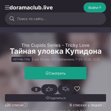
doramaclub.live
Войти
The Cupids Series - Tricky Love
Тайная уловка Купидона
1 час 50 мин.
2017
Добавлено: 7-05-2026, 12:22
HDTVRip 720p
Смотреть
0
0
0
Поделиться
В список
В списках у людей