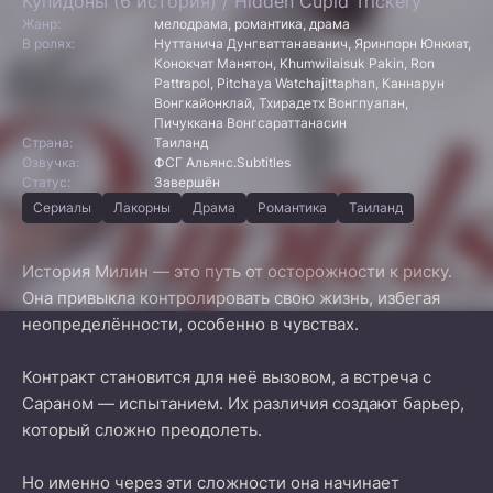
Купидоны (6 история) / Hidden Cupid Trickery
Жанр:
мелодрама, романтика, драма
В ролях:
Нуттанича Дунгваттанаванич, Яринпорн Юнкиат,
Конокчат Манятон, Khumwilaisuk Pakin, Ron
Pattrapol, Pitchaya Watchajittaphan, Каннарун
Вонгкайонклай, Тхирадетх Вонгпуапан,
Пичуккана Вонгсараттанасин
Страна:
Таиланд
Озвучка:
ФСГ Альянс.Subtitles
Статус:
Завершён
Сериалы
Лакорны
Драма
Романтика
Таиланд
История Милин — это путь от осторожности к риску.
Она привыкла контролировать свою жизнь, избегая
неопределённости, особенно в чувствах.
Контракт становится для неё вызовом, а встреча с
Сараном — испытанием. Их различия создают барьер,
который сложно преодолеть.
Но именно через эти сложности она начинает