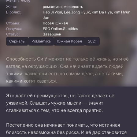
Heart Way
Жанр:
романтика, молодость
В ролях:
Heo Ji Won, Lee Jong Hyuk, Kim Da Hye, Kim Hyun
Jae
Страна:
Корея Южная
Озвучка:
FSG Onlion.Subtitles
Статус:
Завершён
Сериалы
Романтика
Южная Корея
2021
Способность Си У меняет не только её жизнь, но и её
взгляд на окружающих. Она начинает видеть людей
такими, какие они есть на самом деле, а не такими,
какими хотят казаться.
Это даёт ей преимущество, но также делает её
уязвимой. Слышать чужие мысли — значит
сталкиваться с тем, что не всегда приятно.
Постепенно она начинает понимать, что истинная
близость невозможна без риска. И её дар становится