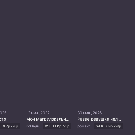
2026
12 мин., 2022
30 мин., 2026
сто
Мой матрилокальный муж
Разве девушке нельзя быть главной?
комедия, романтика
романтика, драма
-DLRip 720p
WEB-DLRip 720p
WEB-DLRip 720p