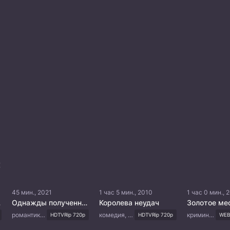
:
45 мин., 2021
1 час 5 мин., 2010
1 час 0 мин., 
стр
Однажды полученное никогда не забыть
Королева неудач
Золотое ме
романтика, драма
комедия, мелодрама, бизнес, романтика, повседневность
криминал, триллер, боевик, драма
HDTVRip 720p
HDTVRip 720p
WEB