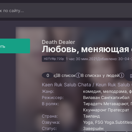
Death Dealer
еть
Любовь, меняющая
1 час 30 мин.
2021
Добавлено: 30-04-2
HDTVRip 720p
0
В список
В списках у людей
Kaen Ruk Salub Chata / Keun Ruk Salub 
Жанр:
комедия, мелодрама, ф
Режиссер:
Вилаван Сангкапхибал
В ролях:
Тирадетч Метаварают, 
Кхуннаронг Пратесрат
Страна:
Таиланд
Озвучка:
Yoga, FSG Yoga.Subtitles
Статус:
Завершён