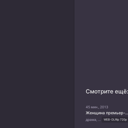
Смотрите ещё
45 мин., 2013
Женщина премьер-мини
драма, история, мелодрама, романтика, политика
WEB-DLRip 720p