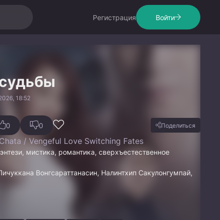
Регистрация
Войти
 судьбы
026, 18:52
0
0
Поделиться
Chata / Vengeful Love Switching Fates
энтези, мистика, романтика, сверхъестественное
Пичуккана Вонгсараттанасин, Налинтхип Сакулонгумпай,