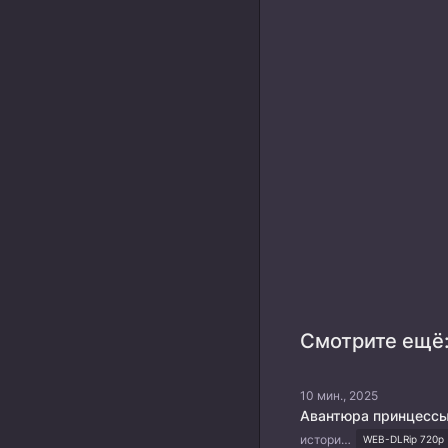
Смотрите ещё
10 мин., 2025
Авантюра принцесс
история, комедия, романтика, фэнтези
WEB-DLRip 720p