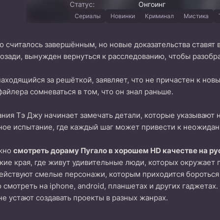
Статус:
Онгоинг
Сериалы
Новинки
Криминал
Мистика
о считалось завершённым, но новые доказательства ставят 
озади, вынужден вернуться к расследованию, чтобы разобр
аходящийся за решёткой, заявляет, что не причастен к новы
файлера сомневаться в том, что он знал раньше.
ния Тэ Джу начинает замечать детали, которые указывают н
ное испытание, где каждый шаг может привести к неожида
ожно
смотреть дораму Пугало в хорошем HD качестве на р
кие края, где живут удивительные люди, которых окружает 
ействуют смелые персонажи, которым приходится бороться
смотреть на iphone, android, планшетах и других гаджетах
не устают создавать проекты в разных жанрах.