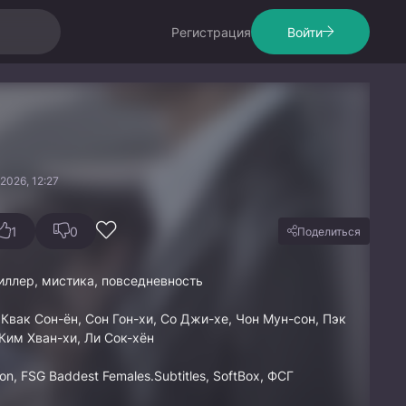
Регистрация
Войти
2026, 12:27
1
0
Поделиться
иллер, мистика, повседневность
 Квак Сон-ён, Сон Гон-хи, Со Джи-хе, Чон Мун-сон, Пэк
Ким Хван-хи, Ли Сок-хён
on, FSG Baddest Females.Subtitles, SoftBox, ФСГ