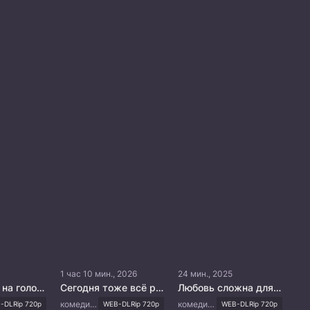
1 час 10 мин., 2026
24 мин., 2025
Жизнь с ног на голову
Сегодня тоже всё распродано
Любовь сложна для наследника
комедия, романтика
комедия, романтика
-DLRip 720p
WEB-DLRip 720p
WEB-DLRip 720p