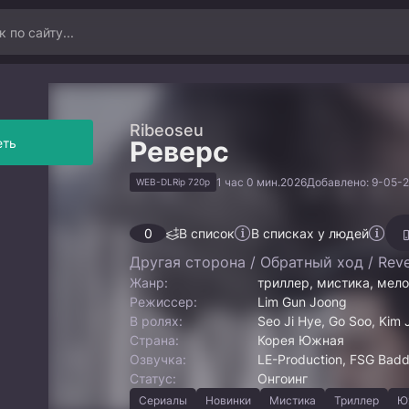
Ribeoseu
еть
Реверс
1 час 0 мин.
2026
Добавлено: 9-05-2
WEB-DLRip 720p
0
В список
В списках у людей
Другая сторона / Обратный ход / Rev
Жанр:
триллер, мистика, мел
Режиссер:
Lim Gun Joong
В ролях:
Seo Ji Hye, Go Soo, Kim
Страна:
Корея Южная
Озвучка:
LE-Production, FSG Badde
Статус:
Онгоинг
Сериалы
Новинки
Мистика
Триллер
Ю