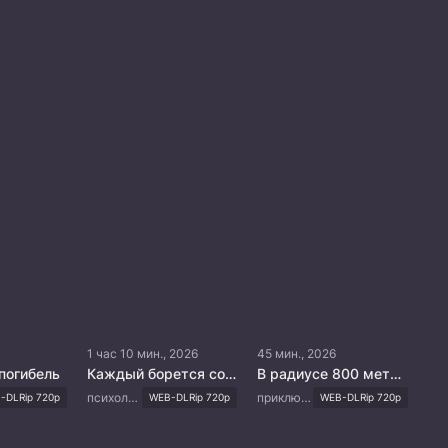
1 час 10 мин., 2026
45 мин., 2026
погибель
Каждый борется со своей собственной никчемностью
В радиусе 800 метров
психология, повседневность, драма
приключения, триллер, криминал
-DLRip 720p
WEB-DLRip 720p
WEB-DLRip 720p