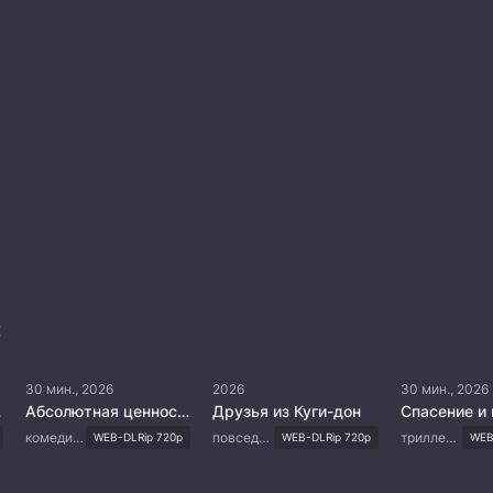
:
30 мин., 2026
2026
30 мин., 2026
ика
Абсолютная ценность романтики
Друзья из Куги-дон
Спасение и 
комедия, романтика, молодость, драма
повседневность
триллер, романтика
WEB-DLRip 720p
WEB-DLRip 720p
WEB