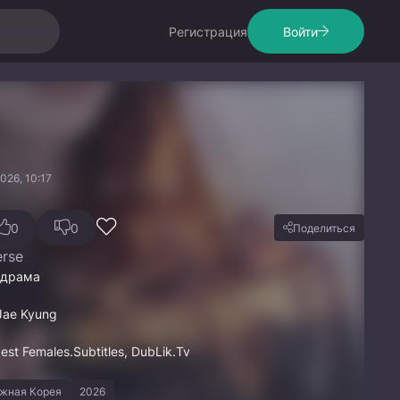
Регистрация
Войти
026, 10:17
0
0
Поделиться
erse
одрама
 Jae Kyung
st Females.Subtitles, DubLik.Tv
жная Корея
2026