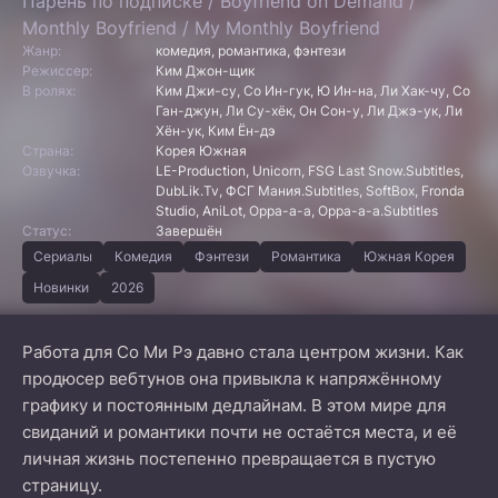
Парень по подписке / Boyfriend on Demand /
Monthly Boyfriend / My Monthly Boyfriend
Жанр:
комедия, романтика, фэнтези
Режиссер:
Ким Джон-щик
В ролях:
Ким Джи-су, Со Ин-гук, Ю Ин-на, Ли Хак-чу, Со
Ган-джун, Ли Су-хёк, Он Сон-у, Ли Джэ-ук, Ли
Хён-ук, Ким Ён-дэ
Страна:
Корея Южная
Озвучка:
LE-Production, Unicorn, FSG Last Snow.Subtitles,
DubLik.Tv, ФСГ Мания.Subtitles, SoftBox, Fronda
Studio, AniLot, Oppa-a-a, Oppa-a-a.Subtitles
Статус:
Завершён
Сериалы
Комедия
Фэнтези
Романтика
Южная Корея
Новинки
2026
Работа для Со Ми Рэ давно стала центром жизни. Как
продюсер вебтунов она привыкла к напряжённому
графику и постоянным дедлайнам. В этом мире для
свиданий и романтики почти не остаётся места, и её
личная жизнь постепенно превращается в пустую
страницу.