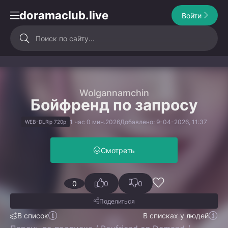
doramaclub.live
Войти
Wolgannamchin
Бойфренд по запросу
1 час 0 мин.
2026
Добавлено: 9-04-2026, 11:37
WEB-DLRip 720p
Смотреть
0
0
0
Поделиться
В список
В списках у людей