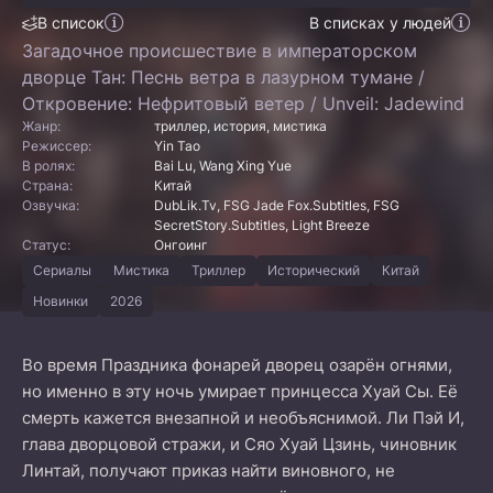
В список
В списках у людей
Загадочное происшествие в императорском
дворце Тан: Песнь ветра в лазурном тумане /
Откровение: Нефритовый ветер / Unveil: Jadewind
Жанр:
триллер, история, мистика
Режиссер:
Yin Tao
В ролях:
Bai Lu, Wang Xing Yue
Страна:
Китай
Озвучка:
DubLik.Tv, FSG Jade Fox.Subtitles, FSG
SecretStory.Subtitles, Light Breeze
Статус:
Онгоинг
Сериалы
Мистика
Триллер
Исторический
Китай
Новинки
2026
Во время Праздника фонарей дворец озарён огнями,
но именно в эту ночь умирает принцесса Хуай Сы. Её
смерть кажется внезапной и необъяснимой. Ли Пэй И,
глава дворцовой стражи, и Сяо Хуай Цзинь, чиновник
Линтай, получают приказ найти виновного, не