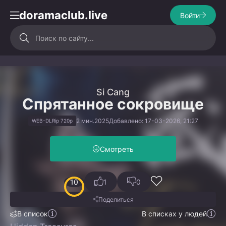
doramaclub.live
Войти
Si Cang
Спрятанное сокровище
2 мин.
2025
Добавлено: 17-03-2026, 21:27
WEB-DLRip 720p
Смотреть
10
1
0
Поделиться
В список
В списках у людей