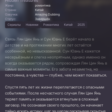
Hidden Treasures
Жанр:
романтика
Страна:
Китай
Озвучка:
Amazing Dubbing
Статус:
Завершён
Сериалы
Новинки
Романтика
Китай
2025
Связь Лян Цин Янь и Сун Юань Е берёт начало в
детстве и на протяжении многих лет остаётся
особенной, но невысказанной. Сун Юань Е кажется
несерьёзным и слегка неопрятным, однако именно он
всегда оказывается рядом, сопровождая Лян Цин Янь в
самые важные моменты. Его забота незаметна, но
постоянна, а чувства — глубже, чем может показаться.
Спустя пять лет их жизни переплетаются с опасными
событиями. После несчастного случая Лян Цин Янь
теряет память и оказывается втянутым в сложный
заговор. Не осознавая своего прошлого, он начинает
тайно искать истину, шаг за шагом раскрывая скрытые