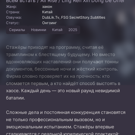
Всем встать / All Rise / Ling Ren Xin Dong De Offer
Жанр:
закон
Страна:
Китай
Озвучка:
DubLik.Tv, FSG SecretStory.Subtitles
Статус:
Онгоинг
Сериалы
Новинки
Китай
2025
Стажёры приходят на программу, считая её
трамплином к блестящему будущему. Но вместо
вдохновляющих наставлений они получают тонны
документов, бессонные ночи и жёсткий контроль.
Фирма словно проверяет их на прочность: кто
сломается первым, а кто найдёт способ выстоять в
хаосе. Каждый день — это новый раунд невидимой
баталии.
Сложные дела и постоянная конкуренция становятся
не только профессиональным вызовом, но и
эмоциональным испытанием. Стажёры впервые
сталкиваются с реальной юридической практикой: