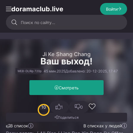
doramaclub.live
Войти
Ji Ke Shang Chang
Ваш выход!
45 мин.
2025
Добавлено: 20-12-2025, 17:47
WEB-DLRip 720p
Смотреть
10
1
0
Поделиться
В список
В списках у людей