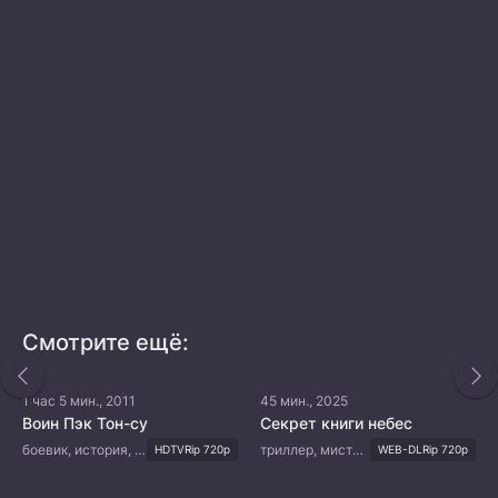
Смотрите ещё:
1 час 5 мин., 2011
45 мин., 2025
Воин Пэк Тон-су
Секрет книги небес
боевик, история, романтика, боевые искусства
триллер, мистика, восточные единоборства, фэнтези
HDTVRip 720p
WEB-DLRip 720p