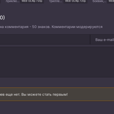
приключения, комедия
триллер, история, романтика, война
боевик, триллер, мистика, комедия
WEB-DLRip 720p
WEB-DLRip 720p
WEB
0)
на комментария - 50 знаков. Комментарии модерируются
ев еще нет. Вы можете стать первым!