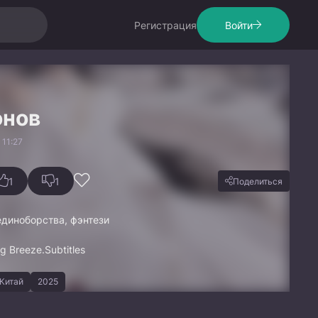
Регистрация
Войти
онов
 11:27
1
1
Поделиться
единоборства, фэнтези
g Breeze.Subtitles
Китай
2025