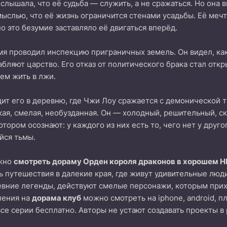
слышала, что её судьба — служить, а не сражаться. Но она 
мыслью, что её жизнь ограничится стенами усадьбы. Её меч
о это безумие заставляло её двигаться вперёд.
мя проводил инспекцию приграничных земель. Он видел, ка
абляют царство. Его отказ от политического брака стал отк
чем жить в лжи.
дит его в деревню, где Чжи Лоу сражается с демонической т
кая, смелая, необузданная. Он — холодный, решительный, с
отором осознают: у каждого из них есть то, чего нет у дру
йся тьмы.
ожно
смотреть дораму Орден короля драконов в хорошем H
 путешествия в далекие края, где живут удивительные люд
вние легенды, действуют смелые персонажи, которым прих
ления на
дорама клуб
можно смотреть на iphone, android, п
все серии бесплатно. Авторы не устают создавать проекты в