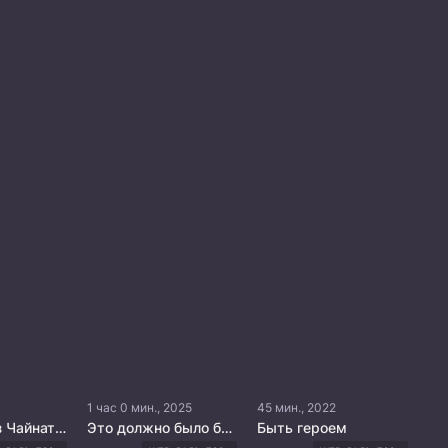
1 час 0 мин., 2025
45 мин., 2022
Детектив из Чайнатауна
Это должно было быть похищение
Быть героем