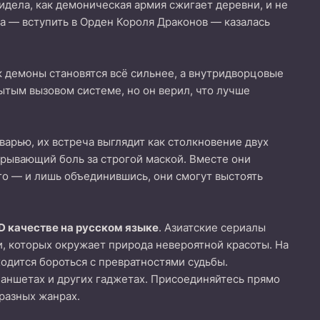
видела, как демоническая армия сжигает деревни, и не
та — вступить в Орден Короля Драконов — казалась
к демоны становятся всё сильнее, а внутридворцовые
рытым вызовом системе, но он верил, что лучше
варью, их встреча выглядит как столкновение двух
крывающий боль за строгой маской. Вместе они
гого — и лишь объединившись, они смогут выстоять
D качестве на русском языке
. Азиатские сериалы
и, которых окружает природа невероятной красоты. На
одится бороться с превратностями судьбы.
ланшетах и других гаджетах. Присоединяйтесь прямо
 разных жанрах.