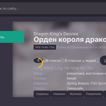
Dragon King's Decree
еть
Орден короля драк
20 мин.
2025
Добавлено: 6-03-2026,
WEB-DLRip 720p
5
В список
В списках у людей
Long Wang Ling: Fei Qing Mo Shu
Жанр:
романтика, восточные 
Страна:
Китай
Озвучка:
Spring Breeze, FSG Sprin
Статус:
Завершён
Сериалы
Новинки
Фэнтези
Романтика