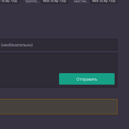
триллер, мистика, драма, сверхъестественное
мистика, криминал, драма
-DLRip 720p
WEB-DLRip 720p
WEB-DLRip 720p
Отправить