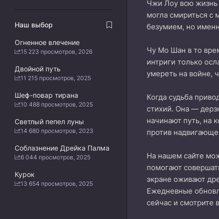
Чжи Лоу всю жизнь 
могла смириться с 
Наш выбор
безумием, но именн
Огненное влечение
Чу Мо Шан в то вре
15 223 просмотров, 2026
интриги только осл
Двойной путь
умереть на войне, 
11 215 просмотров, 2025
Шеф-повар тирана
Когда судьба приво
10 488 просмотров, 2025
стихий. Она — дерз
начинают путь, на к
Светлый пепел луны
14 680 просмотров, 2023
против надвигающе
Соблазнение Дрейка Палма
На нашем сайте м
6 044 просмотров, 2025
помогают совершать
Курок
экране оживают дре
13 654 просмотров, 2025
Ежедневные обнов
сейчас и смотрите 