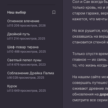
Сол и Сан всегда б
только кровь, но и
Наш выбор
старом гараже, веря
кажется, что мечты
Огненное влечение
15 206 просмотров, 2026
Но все рушится, ко
Двойной путь
оказавшись на верш
11 214 просмотров, 2025
становится стеной
Шеф-повар тирана
10 488 просмотров, 2025
Только спустя врем
главное — их связь
Светлый пепел луны
14 676 просмотров, 2023
то, что жизнь когда
Соблазнение Дрейка Палма
На нашем сайте м
6 028 просмотров, 2025
совершать путешест
Курок
оживают древние л
13 649 просмотров, 2025
обновления на
дор
смотрите все серии