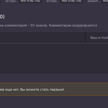
история, комедия, романтика
история, романтика
романтика
WEB-DLRip 720p
WEB-DLRip 720p
WEB
0)
на комментария - 50 знаков. Комментарии модерируются
ев еще нет. Вы можете стать первым!