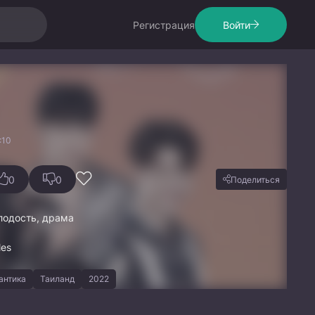
Регистрация
Войти
:10
0
0
Поделиться
лодость, драма
les
антика
Таиланд
2022