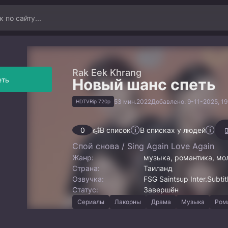
Rak Eek Khrang
еть
Новый шанс спеть
53 мин.
2022
Добавлено: 9-11-2025, 19
HDTVRip 720p
0
В список
В списках у людей
Спой снова / Sing Again Love Again
Жанр:
музыка, романтика, мо
Страна:
Таиланд
Озвучка:
FSG Saintsup Inter.Subtit
Статус:
Завершён
Сериалы
Лакорны
Драма
Музыка
Ром