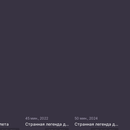
45 мин., 2022
50 мин., 2024
лета
Странная легенда династии Тан
Странная легенда династии Тан 2