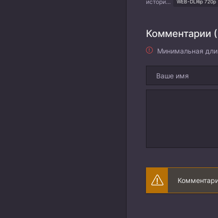
история, романтика, фэнтези
WEB-DLRip 720p
Комментарии (
Минимальная дли
Комментари