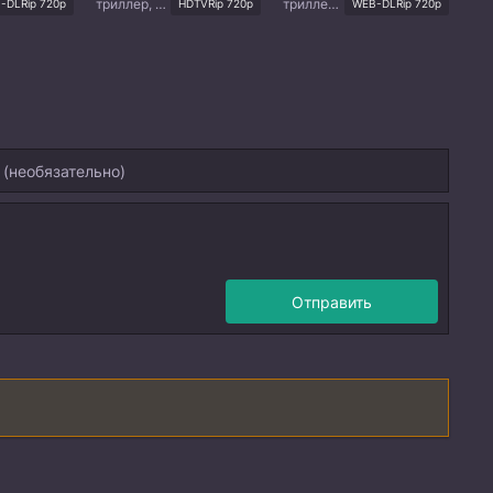
триллер, мистика, восточные единоборства, фэнтези
триллер, мистика, ужасы, восточные единоборства
-DLRip 720p
HDTVRip 720p
WEB-DLRip 720p
Отправить