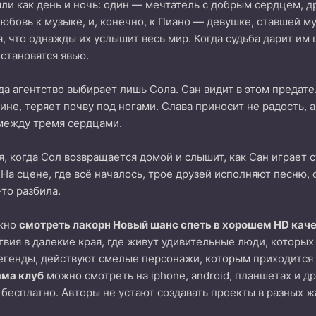
ыли как день и ночь: один — мечтатель с добрым сердцем, д
 любовь к музыке, и, конечно, к Пиано — девушке, ставшей м
, что однажды их услышит весь мир. Когда судьба дарит им ш
 становятся явью.
гда агентство выбирает лишь Сола. Сан видит в этом предате
ине, теряет почву под ногами. Слава приносит не радость, а
 между тремя сердцами.
я, когда Сол возвращается домой и слышит, как Сан играет 
. На сцене, где всё началось, трое друзей исполняют песн
-то разбила.
ожно
смотреть лакорн Новый шанс спеть в хорошем HD каче
вия в далекие края, где живут удивительные люди, которых
егенды, действуют смелые персонажи, которым приходится 
ама клуб
можно смотреть на iphone, android, планшетах и д
 бесплатно. Авторы не устают создавать проекты в разных ж