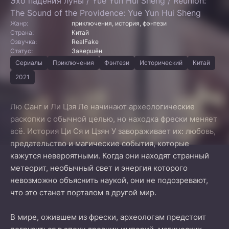
Эхо падения луны / Yue Yun Hui Sheng / Reunion:
The Sound of the Providence: Yue Yun Hui Sheng
Жанр:
приключения, история, фэнтези
Страна:
Китай
Озвучка:
RealFake
Статус:
Завершён
Сериалы
Приключения
Фэнтези
Исторический
Китай
2021
Лю Санг и Ли Цзя Ле начинают археологические
раскопки с обычной целью, но находка фрески меняет
всё. История Ци Ся и Цзян У завораживает их: любовь,
предательство и магические события, которые
кажутся невероятными. Когда они находят странный
метеорит, необычный свет и энергия которого
невозможно объяснить наукой, они не подозревают,
что это станет порталом в другой мир.
В мире, ожившем из фрески, археологам предстоит