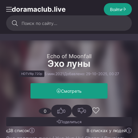
doramaclub.live
Войти
Echo of Moonfall
Эхо луны
5 мин.
2021
Добавлено: 29-10-2025, 00:27
HDTVRip 720p
Смотреть
0
0
0
Поделиться
В список
В списках у людей