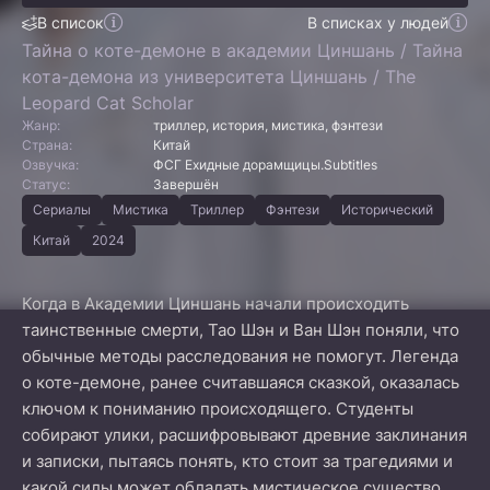
В список
В списках у людей
Тайна о коте-демоне в академии Циншань / Тайна
кота-демона из университета Циншань / The
Leopard Cat Scholar
Жанр:
триллер, история, мистика, фэнтези
Страна:
Китай
Озвучка:
ФСГ Ехидные дорамщицы.Subtitles
Статус:
Завершён
Сериалы
Мистика
Триллер
Фэнтези
Исторический
Китай
2024
Когда в Академии Циншань начали происходить
таинственные смерти, Тао Шэн и Ван Шэн поняли, что
обычные методы расследования не помогут. Легенда
о коте-демоне, ранее считавшаяся сказкой, оказалась
ключом к пониманию происходящего. Студенты
собирают улики, расшифровывают древние заклинания
и записки, пытаясь понять, кто стоит за трагедиями и
какой силы может обладать мистическое существо.