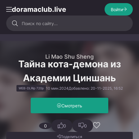
doramaclub.live
Войти
Li Mao Shu Sheng
Тайна кота-демона из
Академии Циншань
10 мин.
2024
Добавлено: 20-11-2025, 16:52
WEB-DLRip 720p
Смотреть
0
0
0
Поделиться