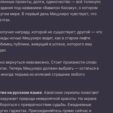
аленные проекты, долги, одиночество — всё толкнуло
 здания под названием «Вавилон Кюсаку», о котором
другом мире. В первый день Мицухиро чувствует, что
ечтах.
олучил награду, которой не существует; другой — что
нажды ночью Мицухиро видит, как в старом лифте
юбимец публики, живущий в успехе, которого ему
дал.
, но вернуться невозможно. Стоит произнести слово
ечтах. Теперь Мицухиро должен выбрать — остаться в
ь иногда тюрьма из иллюзий страшнее любого
тве на русском языке
. Азиатские сериалы помогают
 окружает природа невероятной красоты. На экране
бороться с превратностями судьбы. Ежедневные
ругих гаджетах. Присоединяйтесь прямо сейчас и