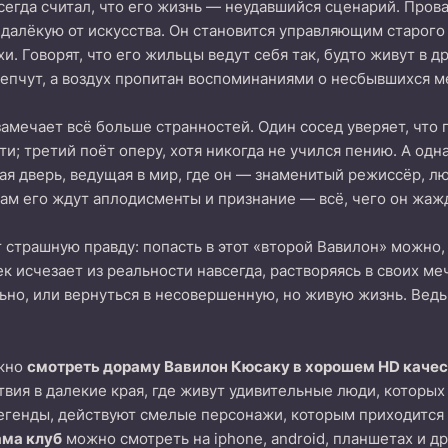
егда считал, что его жизнь — неудавшийся сценарий. Пров
, далёкую от искусства. Он становится управляющим старого
и. Говорят, что его жильцы ведут себя так, будто живут в 
епчут, а воздух пропитан воспоминаниями о несбывшихся м
амечает всё больше странностей. Один сосед уверяет, что п
ти; третий поёт оперу, хотя никогда не учился пению. А од
я дверь, ведущая в мир, где он — знаменитый режиссёр, л
 Там его ждут аплодисменты и признание — всё, чего он жаж
т страшную правду: попасть в этот «второй Вавилон» можно
ек исчезает из реальности навсегда, растворяясь в своих м
льно, или вернуться в несовершенную, но живую жизнь. Вед
ожно
смотреть дораму Вавилон Кюсаку в хорошем HD качес
вия в далекие края, где живут удивительные люди, которых
егенды, действуют смелые персонажи, которым приходится 
ама клуб
можно смотреть на iphone, android, планшетах и д