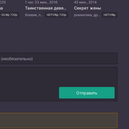
2025
1 час 33 мин., 2016
45 мин., 2014
на
Таинственная девятка: Иная история
Секрет жены
боевик, приключения, история, фэнтези
романтика, драма
-DLRip 720p
HDTVRip 720p
HDTVRip
Отправить