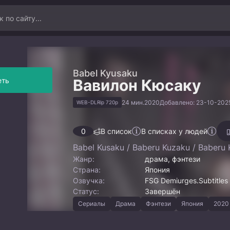
Babel Kyusaku
еть
Вавилон Кюсаку
24 мин.
2020
Добавлено: 23-10-2025
WEB-DLRip 720p
0
В список
В списках у людей
Babel Kusaku / Baberu Kuzaku / Baberu
Жанр:
драма, фэнтези
Страна:
Япония
Озвучка:
FSG Demiurges.Subtitles
Статус:
Завершён
Сериалы
Драма
Фэнтези
Япония
2020