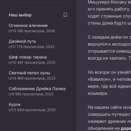
Мицухиро Кюсаку вс
его принять работу
Наш выбор
ходят странные слух
стены дома будто ш
Огненное влечение
15 186 просмотров, 2026
С каждым днём он з
Двойной путь
вернулся к молодос
11 176 просмотров, 2025
открывается сияюща
Шеф-повар тирана
всегда не хватало.
10 481 просмотров, 2025
Но вскоре он узнаё
Светлый пепел луны
14 669 просмотров, 2023
«Вавилон», и челов
мире, где всё идеа
Соблазнение Дрейка Палма
кошмара.
5 993 просмотров, 2025
Курок
На нашем сайте м
13 649 просмотров, 2025
совершать путешест
оживают древние л
обновления на
дор