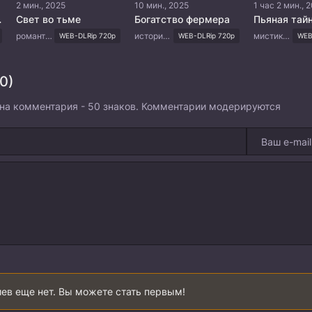
2 мин., 2025
10 мин., 2025
1 час 2 мин., 
овек
Свет во тьме
Богатство фермера
Пьяная тай
романтика, драма
история, романтика, фэнтези
мистика, ужасы, комедия, сверхъестественное
WEB-DLRip 720p
WEB-DLRip 720p
WEB
0)
на комментария - 50 знаков. Комментарии модерируются
ев еще нет. Вы можете стать первым!