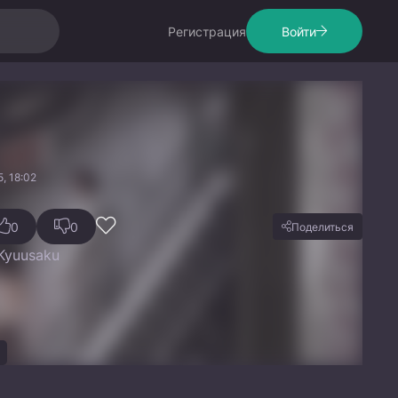
Регистрация
Войти
, 18:02
0
0
Поделиться
 Kyuusaku