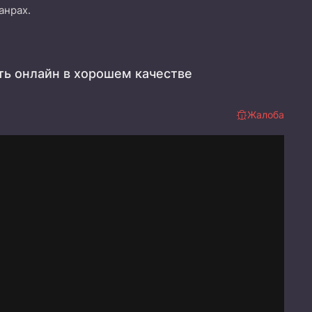
анрах.
ть онлайн в хорошем качестве
Жалоба