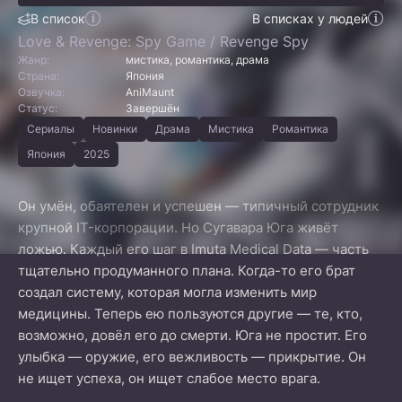
В список
В списках у людей
Love & Revenge: Spy Game / Revenge Spy
Жанр:
мистика, романтика, драма
Страна:
Япония
Озвучка:
AniMaunt
Статус:
Завершён
Сериалы
Новинки
Драма
Мистика
Романтика
Япония
2025
Он умён, обаятелен и успешен — типичный сотрудник
крупной IT-корпорации. Но Сугавара Юга живёт
ложью. Каждый его шаг в Imuta Medical Data — часть
тщательно продуманного плана. Когда-то его брат
создал систему, которая могла изменить мир
медицины. Теперь ею пользуются другие — те, кто,
возможно, довёл его до смерти. Юга не простит. Его
улыбка — оружие, его вежливость — прикрытие. Он
не ищет успеха, он ищет слабое место врага.