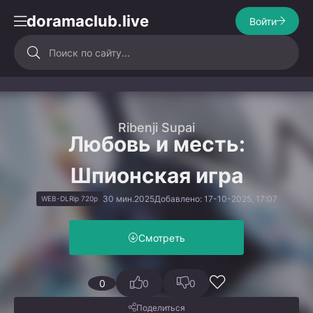
doramaclub.live
Войти
Ribenji Supai
Любовь и месть:
Шпионская игра
30 мин.
2025
Добавлено: 17-10-2025, 17:07
WEB-DLRip 720p
Смотреть
0
0
0
Поделиться