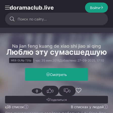
doramaclub.live
Войти
Na jian feng kuang de xiao shi jiao ai qing
Люблю эту сумасшедшую
1 час 35 мин.
2016
Добавлено: 27-09-2025, 17:10
WEB-DLRip 720p
Смотреть
0
0
0
Поделиться
В список
В списках у людей