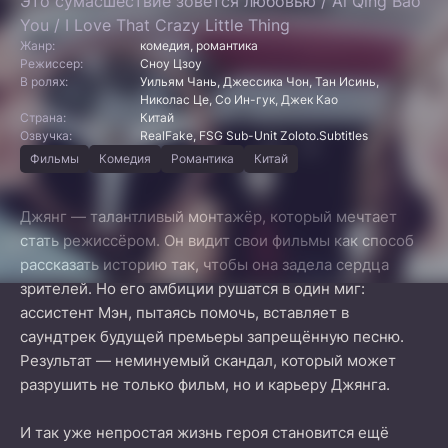
Это сумасшествие зовётся любовью / Ai Qing Bao
You / I Love That Crazy Little Thing
Жанр:
комедия, романтика
Режиссер:
Сноу Цзоу
В ролях:
Уильям Чань, Джессика Чон, Тан Исинь,
Николас Це, Со Ин-гук, Джек Као
Страна:
Китай
Озвучка:
RealFake, FSG Sub-Unit Zoloto.Subtitles
Фильмы
Комедия
Романтика
Китай
Джянг — талантливый монтажёр, который мечтает
стать режиссёром. Он видит свои фильмы как способ
рассказать историю так, чтобы она задела сердца
зрителей. Но его амбиции рушатся в один миг:
ассистент Мэн, пытаясь помочь, вставляет в
саундтрек будущей премьеры запрещённую песню.
Результат — неминуемый скандал, который может
разрушить не только фильм, но и карьеру Джянга.
И так уже непростая жизнь героя становится ещё