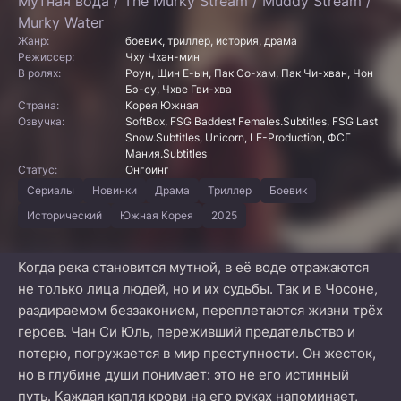
Мутная вода / The Murky Stream / Muddy Stream /
Murky Water
Жанр:
боевик, триллер, история, драма
Режиссер:
Чху Чхан-мин
В ролях:
Роун, Щин Е-ын, Пак Со-хам, Пак Чи-хван, Чон
Бэ-су, Чхве Гви-хва
Страна:
Корея Южная
Озвучка:
SoftBox, FSG Baddest Females.Subtitles, FSG Last
Snow.Subtitles, Unicorn, LE-Production, ФСГ
Мания.Subtitles
Статус:
Онгоинг
Сериалы
Новинки
Драма
Триллер
Боевик
Исторический
Южная Корея
2025
Когда река становится мутной, в её воде отражаются
не только лица людей, но и их судьбы. Так и в Чосоне,
раздираемом беззаконием, переплетаются жизни трёх
героев. Чан Си Юль, переживший предательство и
потерю, погружается в мир преступности. Он жесток,
но в глубине души понимает: это не его истинный
путь. Каждая капля крови на его руках напоминает,