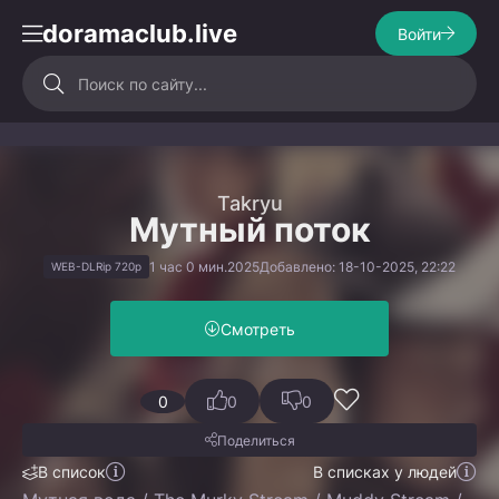
doramaclub.live
Войти
Takryu
Мутный поток
1 час 0 мин.
2025
Добавлено: 18-10-2025, 22:22
WEB-DLRip 720p
Смотреть
0
0
0
Поделиться
В список
В списках у людей