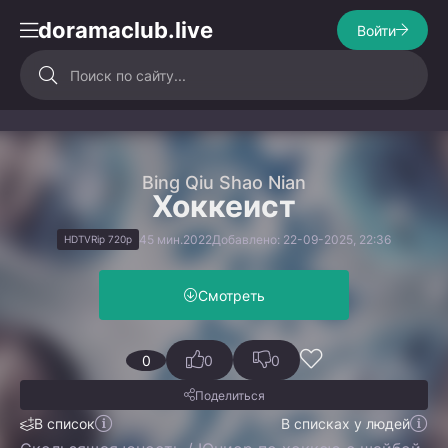
doramaclub.live
Войти
Bing Qiu Shao Nian
Хоккеист
45 мин.
2022
Добавлено: 22-09-2025, 22:36
HDTVRip 720p
Смотреть
0
0
0
Поделиться
В список
В списках у людей