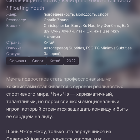
Скользящая юность / Юниор по хоккею с шайбой
/ Floating Youth
Жанр:
повседневность, молодость, спорт
Режиссер:
Charlie Zhang
В ролях:
Christopher Ian Barry, Xu Hao, Му Фэнбинь, Бай
Шу, Сунь Жуйян, Итан Юй, Чжа Цзе, Чжу
Чжэнтин
Страна:
Китай
Озвучка:
Автоперевод.Subtitles, FSG TG Minimvs.Subtitles
Статус:
Завершён
Сериалы
Спорт
Китай
2022
Мечта подростков стать профессиональными
хоккеистами сталкивается с суровой реальностью
спортивного мира. Чэнь Чэ — харизматичный,
талантливый, но порой слишком эмоциональный
игрок, который стремится защищать команду и быть
её сердцем на льду.
Шэнь Чжоу Чжоу, только что вернувшийся из
Северной Америки, кажется холодным и