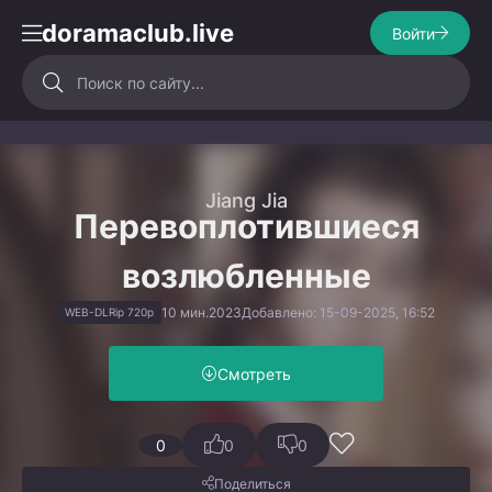
doramaclub.live
Войти
Jiang Jia
Перевоплотившиеся
возлюбленные
10 мин.
2023
Добавлено: 15-09-2025, 16:52
WEB-DLRip 720p
Смотреть
0
0
0
Поделиться