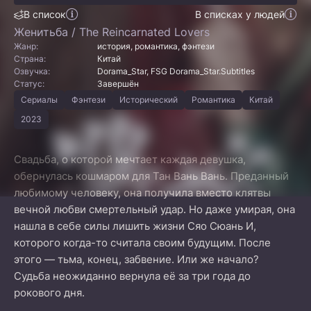
В список
В списках у людей
Женитьба / The Reincarnated Lovers
Жанр:
история, романтика, фэнтези
Страна:
Китай
Озвучка:
Dorama_Star, FSG Dorama_Star.Subtitles
Статус:
Завершён
Сериалы
Фэнтези
Исторический
Романтика
Китай
2023
Свадьба, о которой мечтает каждая девушка,
обернулась кошмаром для Тан Вань Вань. Преданный
любимому человеку, она получила вместо клятвы
вечной любви смертельный удар. Но даже умирая, она
нашла в себе силы лишить жизни Сяо Сюань И,
которого когда-то считала своим будущим. После
этого — тьма, конец, забвение. Или же начало?
Судьба неожиданно вернула её за три года до
рокового дня.