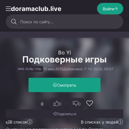
doramaclub.live
Войти
Bo Yi
Подковерные игры
15 мин.
2025
Добавлено: 7-10-2025, 00:07
WEB-DLRip 720p
Смотреть
0
0
0
Поделиться
В список
В списках у людей