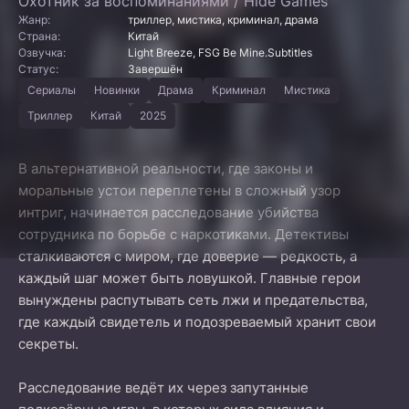
Охотник за воспоминаниями / Hide Games
Жанр:
триллер, мистика, криминал, драма
Страна:
Китай
Озвучка:
Light Breeze, FSG Be Mine.Subtitles
Статус:
Завершён
Сериалы
Новинки
Драма
Криминал
Мистика
Триллер
Китай
2025
В альтернативной реальности, где законы и
моральные устои переплетены в сложный узор
интриг, начинается расследование убийства
сотрудника по борьбе с наркотиками. Детективы
сталкиваются с миром, где доверие — редкость, а
каждый шаг может быть ловушкой. Главные герои
вынуждены распутывать сеть лжи и предательства,
где каждый свидетель и подозреваемый хранит свои
секреты.
Расследование ведёт их через запутанные