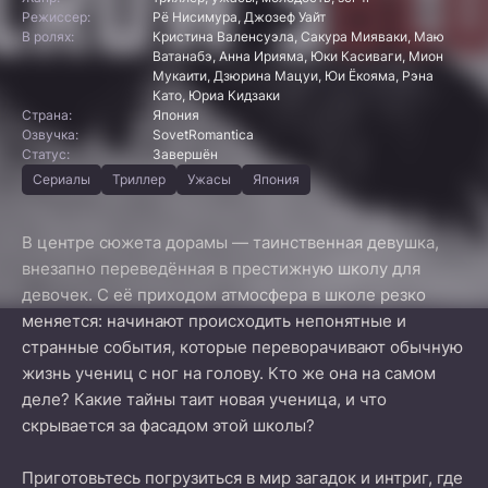
Режиссер:
Рё Нисимура, Джозеф Уайт
В ролях:
Кристина Валенсуэла, Сакура Мияваки, Маю
Ватанабэ, Анна Ирияма, Юки Касиваги, Мион
Мукаити, Дзюрина Мацуи, Юи Ёкояма, Рэна
Като, Юриа Кидзаки
Страна:
Япония
Озвучка:
SovetRomantica
Статус:
Завершён
Сериалы
Триллер
Ужасы
Япония
В центре сюжета дорамы — таинственная девушка,
внезапно переведённая в престижную школу для
девочек. С её приходом атмосфера в школе резко
меняется: начинают происходить непонятные и
странные события, которые переворачивают обычную
жизнь учениц с ног на голову. Кто же она на самом
деле? Какие тайны таит новая ученица, и что
скрывается за фасадом этой школы?
Приготовьтесь погрузиться в мир загадок и интриг, где