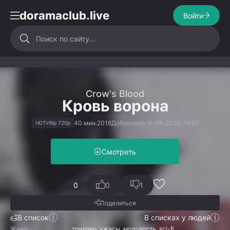
doramaclub.live
Войти
Crow's Blood
Кровь ворона
40 мин.
2016
Добавлено: 6-08-2025, 16:57
HDTVRip 720p
Смотреть
0
0
1
Поделиться
В список
В списках у людей
Жанр:
триллер, ужасы, молодость, sci-fi