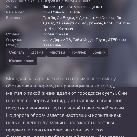
Save Me / Goohaejwoe / Rescue Me
Жанр:
боевик, триллер, мистика, драма
Режиссер:
Ким Сон-су, Ли Гвон
В ролях:
Тхэгён, Со Е-джи, У До-хван, Чо Сон-ха, Ли
Дэвид, Ха Хве-джон, Чо Джэ-юн, Исом, Ом Тхэ-
гу, Чхон Хо-джин
Страна:
Корея Южная
Озвучка:
Храм Дорам ТВ, Тайм Медиа Групп, STEPonee
Статус:
Завершён
Сериалы
Драма
Мистика
Триллер
Боевик
Южная Корея
Молодая пара решается на важный шаг — смену
обстановки и переезд в провинциальный город,
мечтая о тихой жизни вдали от городской суеты. Они
находят, на первый взгляд, уютный дом, совершают
покупку и начинают путь к новой главе своей жизни.
Но дорога оборачивается настоящим испытанием:
ночью, в непогоду, машина наезжает на острый
предмет, и одно из колёс выходит из строя.