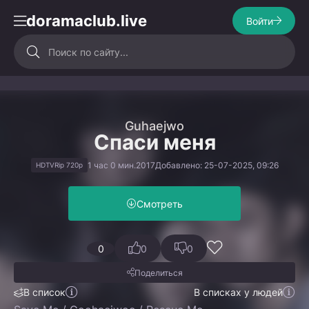
doramaclub.live
Войти
Guhaejwo
Спаси меня
1 час 0 мин.
2017
Добавлено: 25-07-2025, 09:26
HDTVRip 720p
Смотреть
0
0
0
Поделиться
В список
В списках у людей