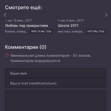
Смотрите ещё:
1 час 15 мин., 2017
1 час 0 мин., 2017
Любовь под прикрытием
Школа 2017
боевик, комедия, романтика
мистика, комедия, романтика, молодость
WEB-DLRip 720p
HDTVRip 720p
Комментарии (0)
Минимальная длина комментария - 50 знаков.
Комментарии модерируются