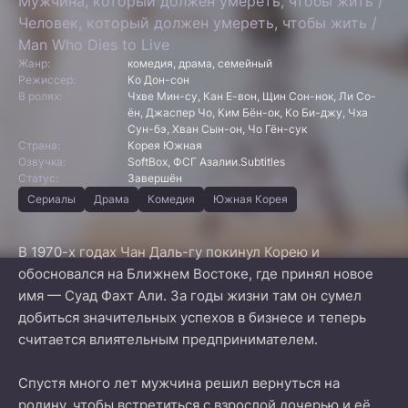
Мужчина, который должен умереть, чтобы жить /
Человек, который должен умереть, чтобы жить /
Man Who Dies to Live
Жанр:
комедия, драма, семейный
Режиссер:
Ко Дон-сон
В ролях:
Чхве Мин-су, Кан Е-вон, Щин Сон-нок, Ли Со-
ён, Джаспер Чо, Ким Бён-ок, Ко Би-джу, Чха
Сун-бэ, Хван Сын-он, Чо Гён-сук
Страна:
Корея Южная
Озвучка:
SoftBox, ФСГ Азалии.Subtitles
Статус:
Завершён
Сериалы
Драма
Комедия
Южная Корея
В 1970-х годах Чан Даль-гу покинул Корею и
обосновался на Ближнем Востоке, где принял новое
имя — Суад Фахт Али. За годы жизни там он сумел
добиться значительных успехов в бизнесе и теперь
считается влиятельным предпринимателем.
Спустя много лет мужчина решил вернуться на
родину, чтобы встретиться с взрослой дочерью и её