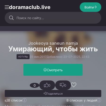
doramaclub.live
Войти
Jookeoya saneun namja
Умирающий, чтобы жить
35 мин.
2017
Добавлено: 23-07-2025, 22:43
HDTVRip
Смотреть
0
0
0
Поделиться
В список
В списках у людей