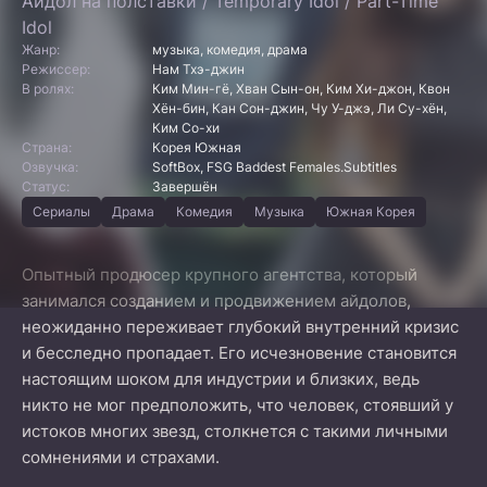
Айдол на полставки / Temporary Idol / Part-Time
Idol
Жанр:
музыка, комедия, драма
Режиссер:
Нам Тхэ-джин
В ролях:
Ким Мин-гё, Хван Сын-он, Ким Хи-джон, Квон
Хён-бин, Кан Сон-джин, Чу У-джэ, Ли Су-хён,
Ким Со-хи
Страна:
Корея Южная
Озвучка:
SoftBox, FSG Baddest Females.Subtitles
Статус:
Завершён
Сериалы
Драма
Комедия
Музыка
Южная Корея
Опытный продюсер крупного агентства, который
занимался созданием и продвижением айдолов,
неожиданно переживает глубокий внутренний кризис
и бесследно пропадает. Его исчезновение становится
настоящим шоком для индустрии и близких, ведь
никто не мог предположить, что человек, стоявший у
истоков многих звезд, столкнется с такими личными
сомнениями и страхами.