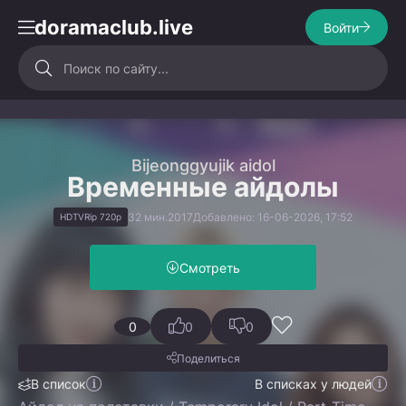
doramaclub.live
Войти
Bijeonggyujik aidol
Временные айдолы
32 мин.
2017
Добавлено: 16-06-2026, 17:52
HDTVRip 720p
Смотреть
0
0
0
Поделиться
В список
В списках у людей