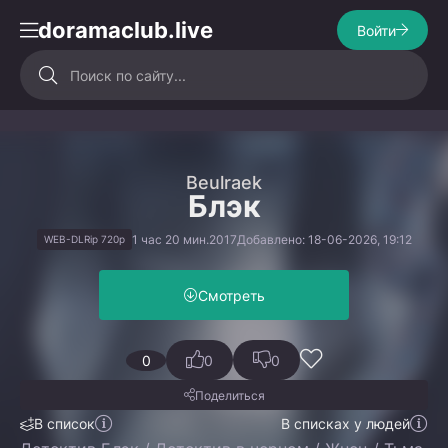
doramaclub.live
Войти
Beulraek
Блэк
1 час 20 мин.
2017
Добавлено: 18-06-2026, 19:12
WEB-DLRip 720p
Смотреть
0
0
0
Поделиться
В список
В списках у людей