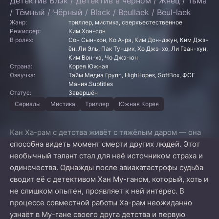
Детектив Блэк / Детектив в черном / Жнец / Тьма
/ Тёмный / Чёрный / Black / Beullaek / Beul-laek
Жанр:
триллер, мистика, сверхъестественное
Режиссер:
Ким Хон-сон
В ролях:
Сон Сын-хон, Ко А-ра, Ким Дон-джун, Ким Джэ-
ён, Ли Эль, Пак Ту-щик, Хо Джэ-хо, Ли Гван-хун,
Ким Вон-хэ, Чо Джэ-юн
Страна:
Корея Южная
Озвучка:
Тайм Медиа Групп, HighHopes, SoftBox, ФСГ
Мания.Subtitles
Статус:
Завершён
Сериалы
Мистика
Триллер
Южная Корея
Кан Ха-рам с детства живёт с тяжёлым даром — она
способна видеть момент смерти других людей. Этот
необычный талант стал для неё источником страха и
одиночества. Однажды после авиакатастрофы судьба
сводит её с детективом Хан Му-ганом, который, хоть и
не слишком опытен, проявляет к ней интерес. В
процессе совместной работы Ха-рам неожиданно
узнаёт в Му-гане своего друга детства и первую