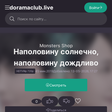
doramaclub.live
Войти
Monsters Shop
Наполовину солнечно,
наполовину дождливо
45 мин.
2019
Добавлено: 13-05-2026, 17:27
HDTVRip 720p
Смотреть
0
0
0
Поделиться