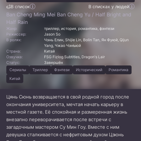
В список
В списках у людей
Ban Cheng Ming Mei Ban Cheng Yu / Half Bright and
Half Rain
Жанр:
триллер, история, романтика, фэнтези
Режиссер:
Jason So
В ролях:
Чэнь Елин, Shijie Lin, Bolin Tan, Ян Фуюй, Qijun
Yang, Чжао Чэнъюй
Страна:
Китай
Озвучка:
FSG Fizlog.Subtitles, Dragon's Lair
Статус:
Завершён
Сериалы
Триллер
Фэнтези
Исторический
Романтика
Китай
Цянь Сюнь возвращается в свой родной город после
окончания университета, мечтая начать карьеру в
местной газете. Её спокойная и размеренная жизнь
внезапно переворачивается после встречи с
загадочным мастером Су Мин Гоу. Вместе с ним
девушка сталкивается с нефритовым духом Цзюнь