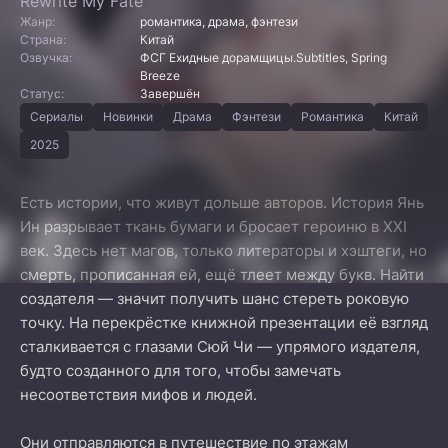
Rewrite My Fate
Жанр:
романтика, драма, фэнтези
Страна:
Китай
Озвучка:
ФСГ Ехидные дорамщицы.Subtitles, Spring
Breeze
Статус:
Завершён
Сериалы
Новинки
Драма
Фэнтези
Романтика
Китай
2025
Есть истории, что живут дольше авторов. История Янь
Ин разрывает ткань бумаги и бросает героиню в XXI
век. Здесь нет магов, только литераторы и хэштеги, но
смерть, прописанная ей, ещё тлеет между букв. Найти
создателя — значит получить шанс стереть роковую
точку. На перекрёстке книжной презентации её взгляд
сталкивается с глазами Сюй Чи — упрямого издателя,
будто созданного для того, чтобы замечать
несоответствия мифов и людей.
Они отправляются в путешествие по этажам