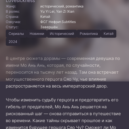
Lovesickness
Жанр:
исторический, романтика
В ролях:
Yu Yi Lei, Yan Zi Xian
Страна:
Китай
Озвучка:
ФСГ Нефрит.Subtitles
Статус:
Завершён
Сериалы
Новинки
Исторический
Романтика
Китай
2024
В центре сюжета дорамы — современная девушка по
имени Мо Ань Ань, которая, по случайности,
переносится на тысячу лет назад. Там она встречает
могущественного герцога Сяо Чу, чье влияние
распространяется на весь императорский двор.
Чтобы изменить судьбу герцога и предотвратить его
гибель от предателей, Мо Ань Ань решается на
рискованный шаг — снова отправиться в путешествие
во времени. Какие тайны скрывает прошлое и как
изменится будущее герцога Сяо Чу? Сможет ли Мо