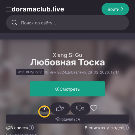
doramaclub.live
Войти
Xiang Si Gu
Любовная Тоска
10 мин.
2024
Добавлено: 28-02-2026, 12:17
WEB-DLRip 720p
Смотреть
10
2
0
Поделиться
В список
В списках у людей