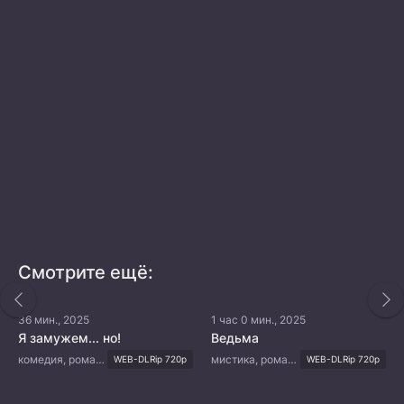
Смотрите ещё:
36 мин., 2025
1 час 0 мин., 2025
Я замужем... но!
Ведьма
комедия, романтика
мистика, романтика, драма, сверхъестественное
WEB-DLRip 720p
WEB-DLRip 720p