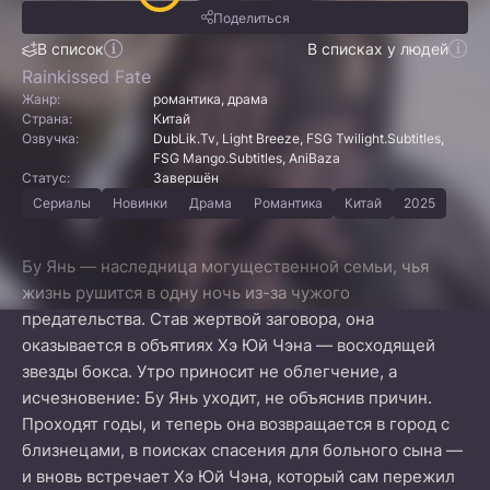
Поделиться
В список
В списках у людей
Rainkissed Fate
Жанр:
романтика, драма
Страна:
Китай
Озвучка:
DubLik.Tv, Light Breeze, FSG Twilight.Subtitles,
FSG Mango.Subtitles, AniBaza
Статус:
Завершён
Сериалы
Новинки
Драма
Романтика
Китай
2025
Бу Янь — наследница могущественной семьи, чья
жизнь рушится в одну ночь из-за чужого
предательства. Став жертвой заговора, она
оказывается в объятиях Хэ Юй Чэна — восходящей
звезды бокса. Утро приносит не облегчение, а
исчезновение: Бу Янь уходит, не объяснив причин.
Проходят годы, и теперь она возвращается в город с
близнецами, в поисках спасения для больного сына —
и вновь встречает Хэ Юй Чэна, который сам пережил