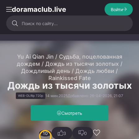
doramaclub.live
Войти
Yu Ai Qian Jin / Судьба, поцелованная
дождем / Дождь из тысячи золотых /
Дождливый день / Дождь любви /
Rainkissed Fate
Дождь из тысячи золотых
14 мин.
2025
Добавлено: 26-04-2026, 21:07
WEB-DLRip 720p
Смотреть
10
3
0